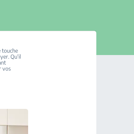
e touche
yer. Qu'il
ant
r vos