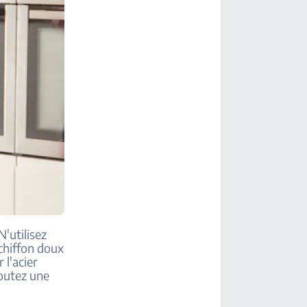
N'utilisez
 chiffon doux
l'acier
joutez une