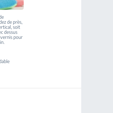
de
dez de près,
tical, soit
sec dessus
 vernis pour
in.
ydable