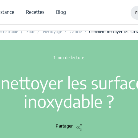
istance
Recettes
Blog
F
Comment nettoyer les surfaces en acier inoxydable ?
ntre d'aide
/
Four
/
Nettoyage
/
Article
/
Comment nettoyer les surfa
1 min de lecture
ettoyer les surface
inoxydable ?
Partager