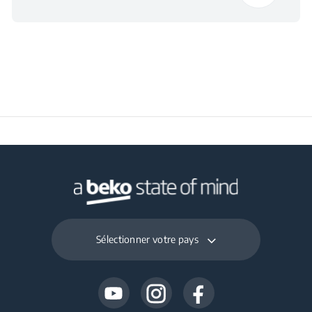
Tension
230 V
Fréquence
50 Hz
Noise Emission Class
C
Maximum Ambient
Temperature Required
43
for Satisfactory
Operation (°C)
Sélectionner votre pays
Daily Energy
0.5
Consumption at 16°C
(kWh/day)