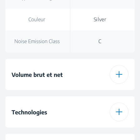
Couleur
Silver
Noise Emission Class
C
Volume brut et net
Volume brut total
560 L
Technologies
Total Net Volume
402 L
ProSmart™ Inverter