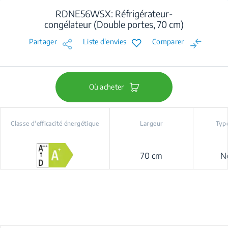
RDNE56WSX: Réfrigérateur-
congélateur (Double portes, 70 cm)
Partager
Liste d'envies
Comparer
Où acheter
Classe d'efficacité énergétique
Largeur
Type
70 cm
N