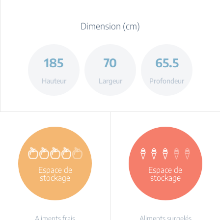
Dimension (cm)
185
70
65.5
Hauteur
Largeur
Profondeur
Espace de
Espace de
stockage
stockage
Aliments frais
Aliments surgelés