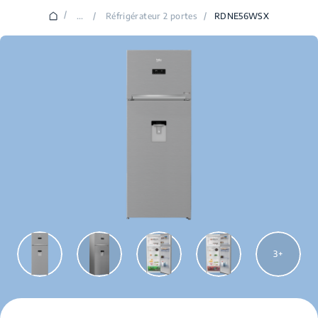
/
...
/
Réfrigérateur 2 portes
/
RDNE56WSX
3