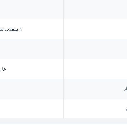
4 شعلات غاز وشعلة واحدة للووك
غاز
ز
غ