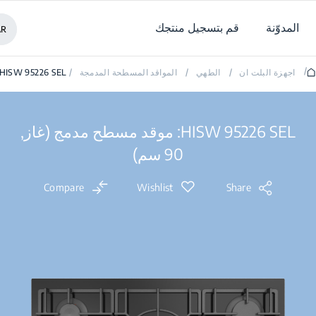
المدوّنة
قم بتسجيل منتجك
AR
/
اجهزة البلت ان
/
الطهي
/
المواقد المسطحة المدمجة
/
HISW 95226 SEL
HISW 95226 SEL: موقد مسطح مدمج (غاز,
90 سم)
Compare
Wishlist
Share