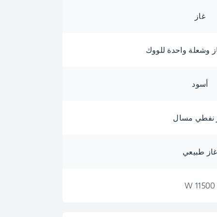
غاز
أسود
 نفطي مسال
از طبيعي
11500 W