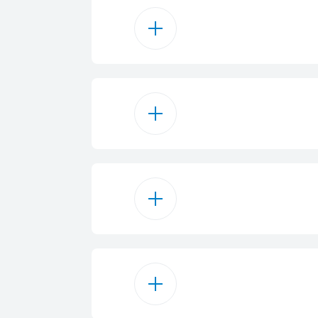
غاز
 نفطي مسال
زجاج
از طبيعي
 الحديد المصبوب
أسود
شعال مدمج
كيلو واط