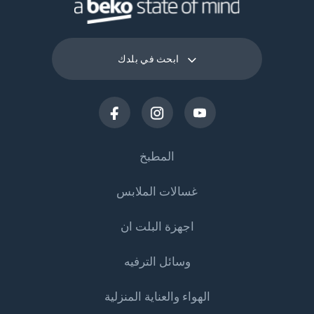
ابحث في بلدك
المطبخ
غسالات الملابس
التبريد
اجهزة البلت ان
الثلاجات
غسالات الملابس
وسائل الترفيه
الفريزرات
غسالات الملابس
الطهي
البرادات والثلاجات
الهواء والعناية المنزلية
غسالات الملابس المزوده بمجفف
المواقد والأفران المدمجة
التلفزيونات