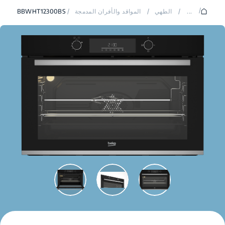
/
...
/
الطهي
/
المواقد والأفران المدمجة
/
BBWHT12300BS