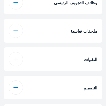
وظائف التجويف الرئيسي
نوع فرن التجويف
غاز بمساعدة المروحة
الرئيسي
ملحقات قياسية
نعم
الشواية بالعمود
التقنيات
عدد رفوف الأسلاك
1
العادية
شواية غاز
نوع الشواية
التصميم
1
عدد رفوف الدرج
نعم
مروحة التبريد