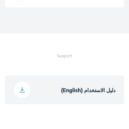
نعم
قابس
ستانلس ستيل
لون
25.2 cm
الارتفاع
16.4 cm
عرض
Support
16.4 cm
العمق
1.87 kg
الوزن
دليل الاستخدام (English)
27.7 cm
ارتفاع العبوة
17.5 cm
عرض العبوة