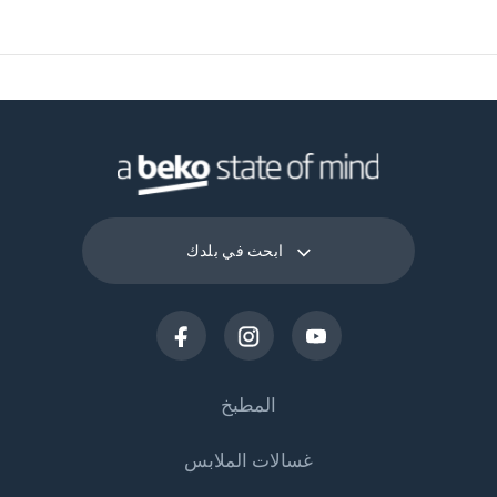
17.5 cm
عمق العبوة
1.9 kg
وزن العبوة
ابحث في بلدك
المطبخ
غسالات الملابس
التبريد