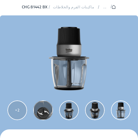
/
...
/
ماكينات الفرم والخلاطات
/
CHG 81442 BX
2