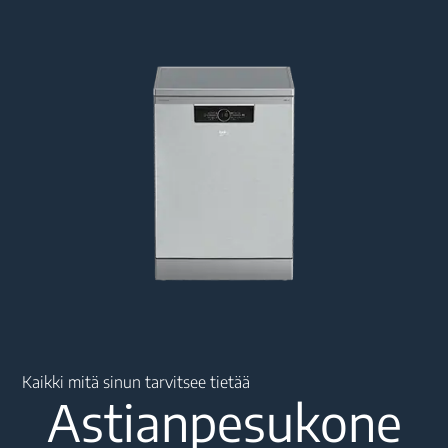
Main content starts here
Kaikki mitä sinun tarvitsee tietää
Astianpesukone