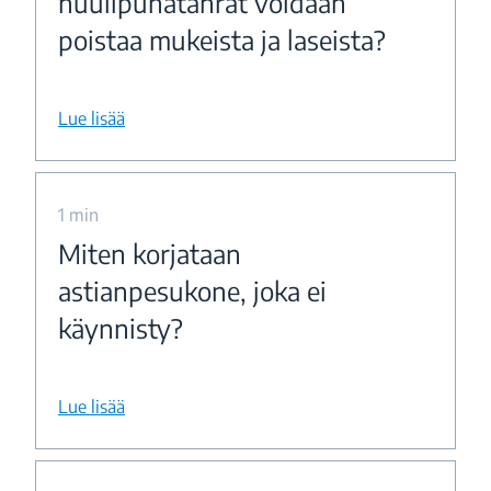
huulipunatahrat voidaan
poistaa mukeista ja laseista?
Lue lisää
1 min
Miten korjataan
astianpesukone, joka ei
käynnisty?
Lue lisää