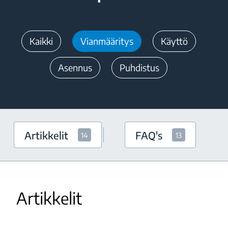
Kaikki
Vianmääritys
Käyttö
Asennus
Puhdistus
Artikkelit
FAQ's
14
13
Artikkelit