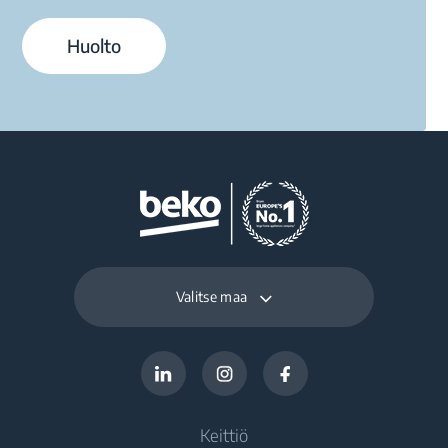
Huolto
Valitse maa
Keittiö