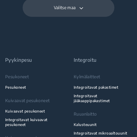
Valitse maa
Pyykinpesu
Integroitu
Pesukoneet
Kylmälaitteet
Pesukoneet
Integroitavat pakastimet
Integroitavat
Kuivaavat pesukoneet
jääkaappipakastimet
Kuivaavat pesukoneet
Ruuanlaitto
Integroitavat kuivaavat
pesukoneet
Kalusteuunit
Integroitavat mikroaaltouunit