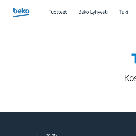
Main content starts here
Tuotteet
Beko Lyhyesti
Tuki
Kos