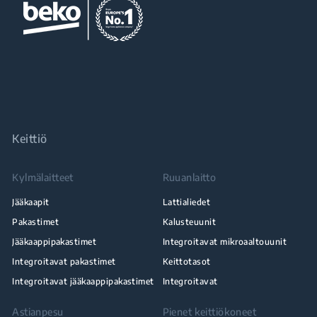
Keittiö
Kylmälaitteet
Ruuanlaitto
Jääkaapit
Lattialiedet
Pakastimet
Kalusteuunit
Jääkaappipakastimet
Integroitavat mikroaaltouunit
Integroitavat pakastimet
Keittotasot
Integroitavat jääkaappipakastimet
Integroitavat
Astianpesu
Pienet keittiökoneet