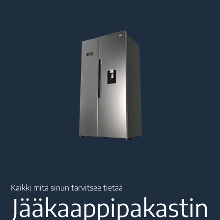
Main content starts here
Kaikki mitä sinun tarvitsee tietää
Jääkaappipakastin