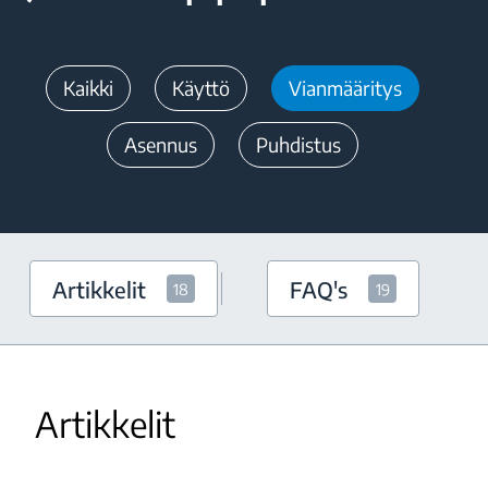
Kaikki
Käyttö
Vianmääritys
Asennus
Puhdistus
Artikkelit
FAQ's
18
19
Artikkelit