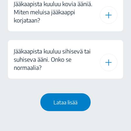
Jääkaapista kuuluu kovia ääniä.
Miten meluisa jääkaappi
korjataan?
Jääkaapista kuuluu sihisevä tai
suhiseva ääni. Onko se
normaalia?
Lataa lisää