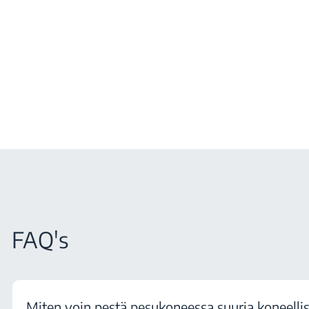
FAQ's
Miten voin pestä pesukoneessa suuria koneellisi