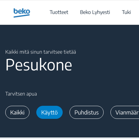
Main content starts here
Tuotteet
Beko Lyhyesti
Tuki
Main content starts here
Kaikki mitä sinun tarvitsee tietää
Pesukone
Tarvitsen apua
Kaikki
Käyttö
Puhdistus
Vianmäär