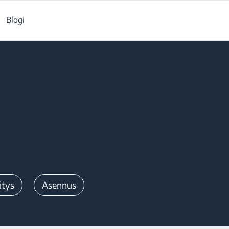
Blogi
itys
Asennus