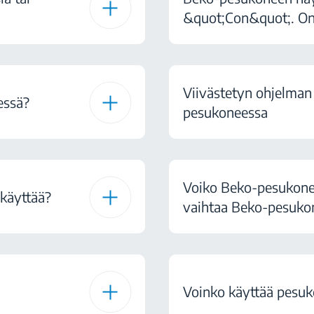
&quot;Con&quot;. On
Viivästetyn ohjelman
essä?
pesukoneessa
Voiko Beko-pesukone
 käyttää?
vaihtaa Beko-pesuko
Voinko käyttää pesuko