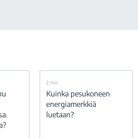
2 min
pu
Kuinka pesukoneen
energiamerkkiä
sa.
luetaan?
a?