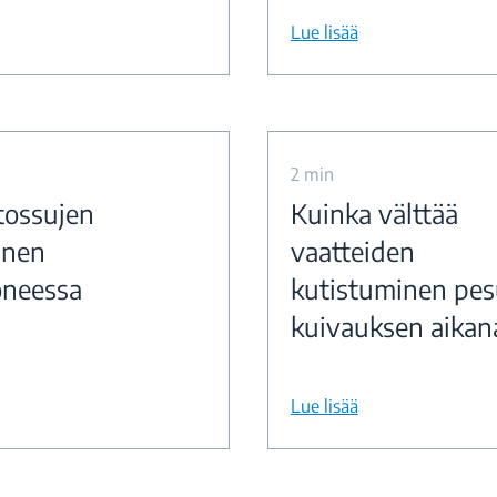
Lue lisää
2 min
tossujen
Kuinka välttää
inen
vaatteiden
neessa
kutistuminen pes
kuivauksen aikan
Lue lisää