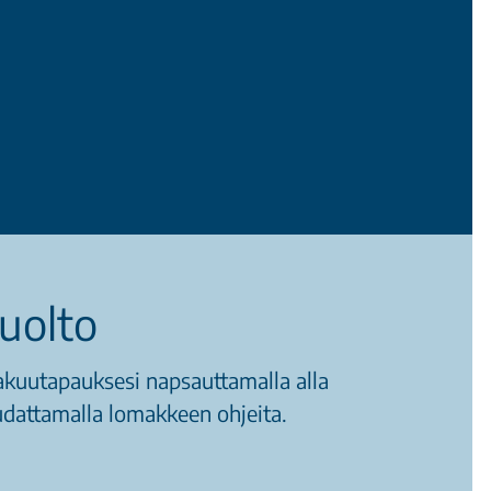
huolto
takuutapauksesi napsauttamalla alla
oudattamalla lomakkeen ohjeita.