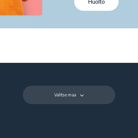
Huolto
Valitse maa