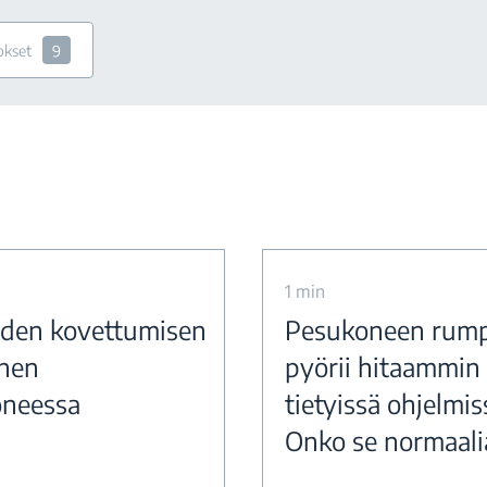
okset
9
1 min
iden kovettumisen
Pesukoneen rum
nen
pyörii hitaammin
neessa
tietyissä ohjelmis
Onko se normaali