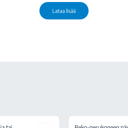
Lataa lisää
a tai
Beko-pesukoneen näyt