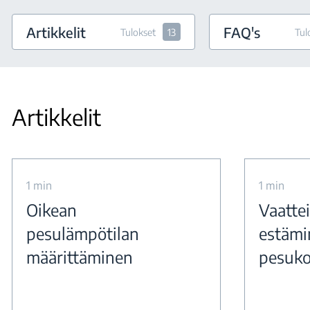
Artikkelit
FAQ's
Tulokset
13
Tul
Artikkelit
1 min
1 min
Oikean
Vaatte
pesulämpötilan
estämi
määrittäminen
pesuko