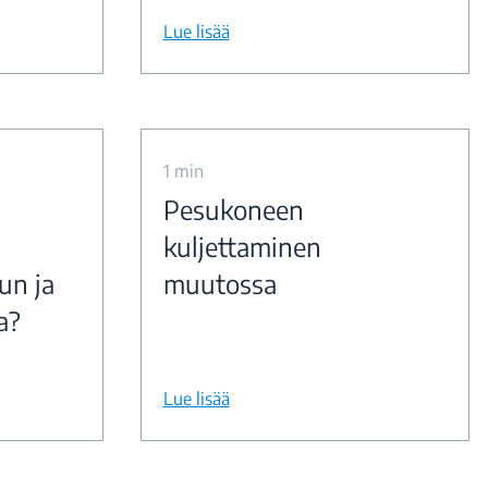
Lue lisää
1 min
Pesukoneen
kuljettaminen
un ja
muutossa
a?
Lue lisää