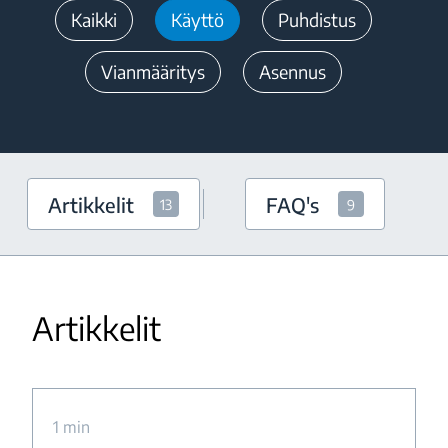
Kaikki
Käyttö
Puhdistus
Vianmääritys
Asennus
Artikkelit
FAQ's
13
9
Artikkelit
1 min