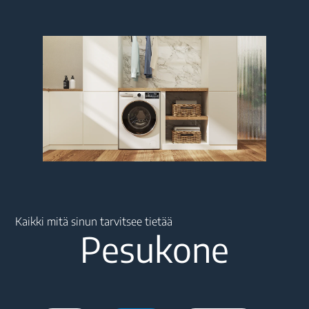
Main content starts here
Kaikki mitä sinun tarvitsee tietää
Pesukone