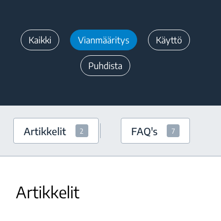
Kaikki
Vianmääritys
Käyttö
Puhdista
Artikkelit
FAQ's
2
7
Artikkelit