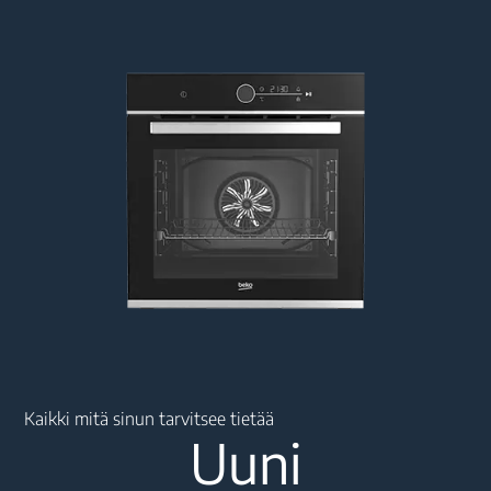
Main content starts here
Kaikki mitä sinun tarvitsee tietää
Uuni