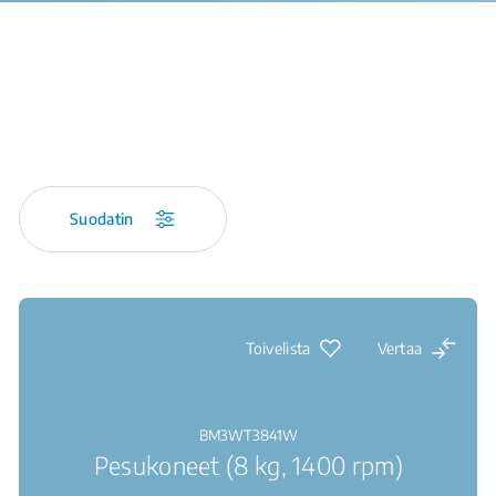
Suodatin
Toivelista
Vertaa
BM3WT3841W
Pesukoneet (8 kg, 1400 rpm)