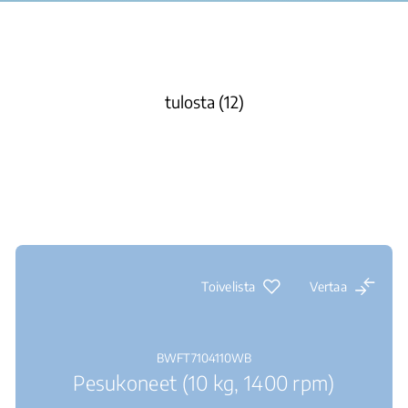
tulosta (12)
Toivelista
Vertaa
BWFT7104110WB
Pesukoneet (10 kg, 1400 rpm)