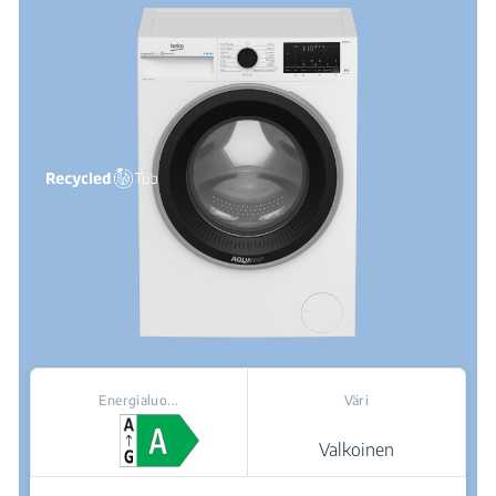
Energialuo...
Väri
Valkoinen