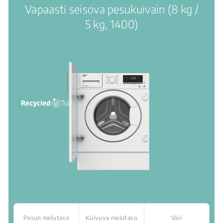
Vapaasti seisova pesukuivain (8 kg /
5 kg, 1400)
Pesun melutaso
Kuivuva melutaso
Väri