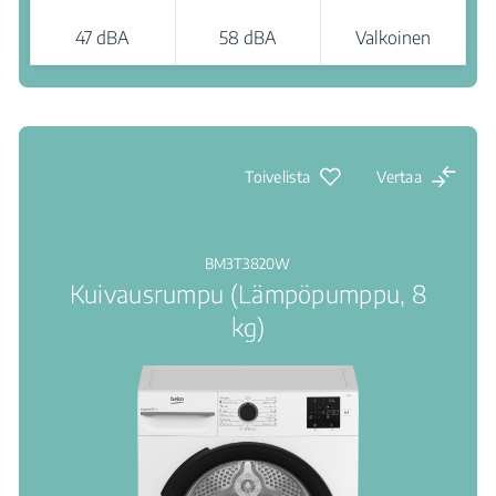
47 dBA
58 dBA
Valkoinen
Jälleenmyyjät
Toivelista
Vertaa
BM3T3820W
Kuivausrumpu (Lämpöpumppu, 8
kg)