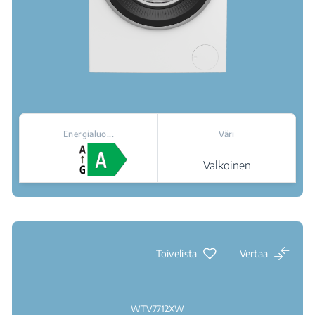
Energialuo...
Väri
Valkoinen
Jälleenmyyjät
Toivelista
Vertaa
WTV7712XW