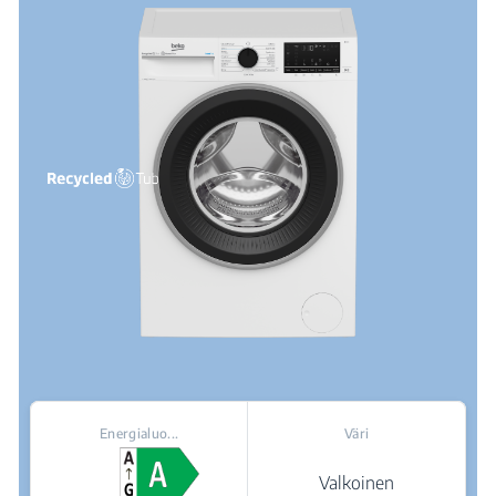
Energialuo...
Väri
Valkoinen