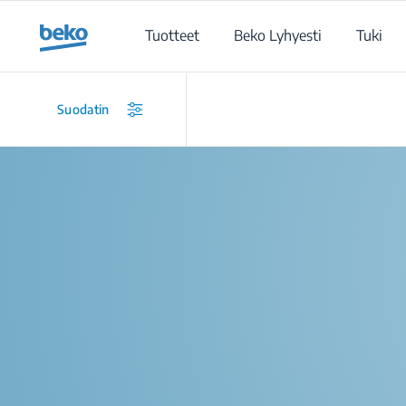
Main content starts here
Tuotteet
Beko Lyhyesti
Tuki
Suodatin