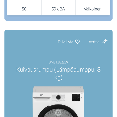
50
59 dBA
Valkoinen
Jälleenmyyjät
Toivelista
Vertaa
BM3T3822W
Kuivausrumpu (Lämpöpumppu, 8
kg)