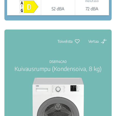
melutaso
52 dBA
72 dBA
Jälleenmyyjät
Toivelista
Vertaa
DS8114CA0
Kuivausrumpu (Kondensoiva, 8 kg)