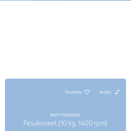
Toivelista
Vertaa
BWFT710416WB1
Pesukoneet (10 kg, 1400 rpm)