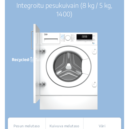
Integroitu pesukuivain (8 kg / 5 kg,
1400)
Pesun melutaso
Kuivuva melutaso
Väri