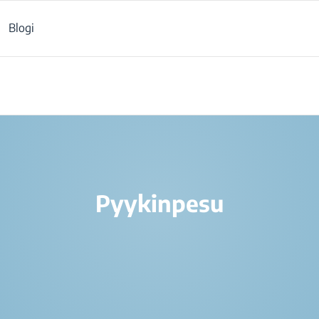
Blogi
/
Tuotteet
/
Pyykinpesu
Pyykinpesu