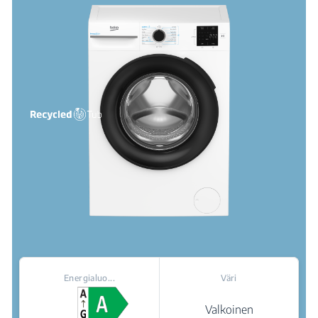
Energialuo...
Väri
Valkoinen