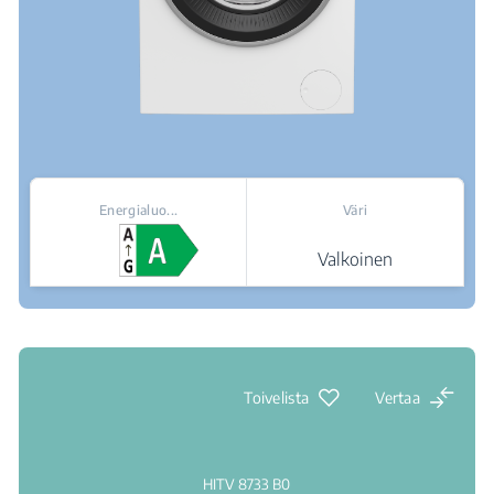
Energialuo...
Väri
Valkoinen
Jälleenmyyjät
Toivelista
Vertaa
HITV 8733 B0