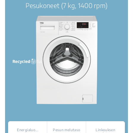
Pesukoneet (7 kg, 1400 rpm)
Energialuo...
Pesun melutaso
Linkouksen