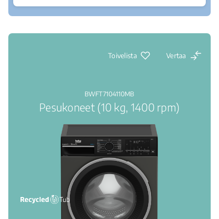
Jälleenmyyjät
AutoDose: optimum detergent, efficient cleaning
Toivelista
Vertaa
BWFT7104110MB
Pesukoneet (10 kg, 1400 rpm)