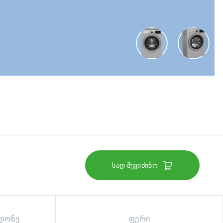
სად შევიძინო
 დონე
ფერი