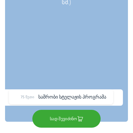
სმ.)
საშრობი სტელაჟის პროგრამა
75 წუთი
სად შევიძინო