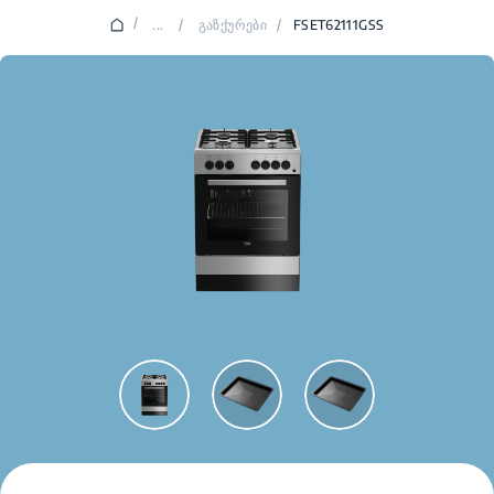
/
...
/
გაზქურები
/
FSET62111GSS