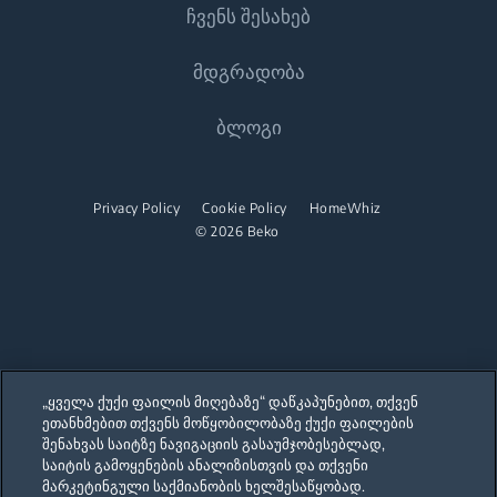
ჩვენს შესახებ
Დაგვიკავშირდით
მდგრადობა
დახმარების ცენტრი
ჩვენს შესახებ
ბლოგი
მომხმარებლის სახელმძღვანელოები
Beko Corporate
სპონსორობა
Privacy Policy
Cookie Policy
HomeWhiz
© 2026 Beko
„ყველა ქუქი ფაილის მიღებაზე“ დაწკაპუნებით, თქვენ
ეთანხმებით თქვენს მოწყობილობაზე ქუქი ფაილების
Our parent company, Beko has 55,000 employees throughout the world
with its global operations through its subsidiaries in 57 countries and 45
შენახვას საიტზე ნავიგაციის გასაუმჯობესებლად,
production facilities in 13 countries
საიტის გამოყენების ანალიზისთვის და თქვენი
(i.e. Türkiye, UK, Italy, Romania, Slovakia, Poland, South Africa, Russia,
Pakistan, India, Bangladesh, Thailand and China).
მარკეტინგული საქმიანობის ხელშესაწყობად.