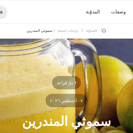
وصفات
المدوّنة
AR
/
المدوّنة
/
وجبات خفيفة
/
سموثي المندرين
1 دق قراءة
٠٧ أغسطس ٢٠٢٦
سموثي المندرين