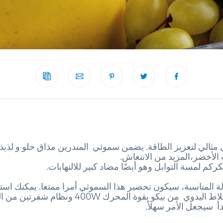
مثالي لتعزيز الطاقة. يضمن سموثي المندرين مذاق حلو و لذيذ، 
الأخضر،المزيد من الانتعاش.
ركم لمسة التوابل وهو أيضًا مضاد كبير للالتهابات.
لة المناسبة، سيكون تحضير هذا السموثي أمرا ممتعا. يمكنك اس
مجموعة الخلاط اليدوي من بيكو بقوة المحرك 400W ونظام شفر
أ سيجعل الأمر سهلاً.