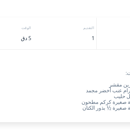
التقديم
الوقت
1
5 دق
: