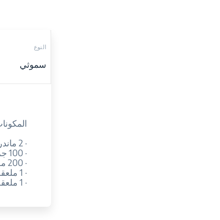
النوع
سموثي
المكونات
· 2 ماندرين مقشر
· 100 جرام عنب أخضر مجمد
· 200 مل حليب
· 1 ملعقة صغيرة كركم مطحون
· 1 ملعقة صغيرة ½ بذور الكتان