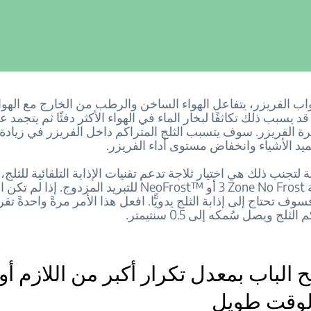
واب الفريزر، يتفاعل الهواء الساخن والرطب من الخارج مع الهواء
قد يسبب ذلك تكاثفًا لبخار الماء في الهواء الأكثر دفئًا ثم يتجمد 
رة الفريزر. سوف يتسبب الثلج المتراكم داخل الفريزر في زيادة
يد الأشياء وانخفاض مستوى أداء الفريزر.
تجنب ذلك هي اختيار ثلاجة تدعم تقنيات الإذابة التلقائية للثلج، 
المزوّدة بتقنية ‎3 Zone No Frost أو NeoFrost™‎ للتبريد المزدوج
سوف تحتاج إلى إذابة الثلج يدويًّا. افعل هذا الأمر مرةً واحدةً تقر
لثلج ويصل سُمكه إلى 0.5 سنتيمتر.
تح الباب بمعدل تكرار أكبر من اللازم أو
 لوقت طويل