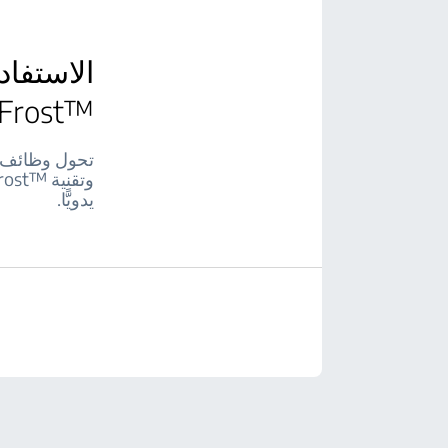
NeoFrost™‎ للتبري
يدويًّا.