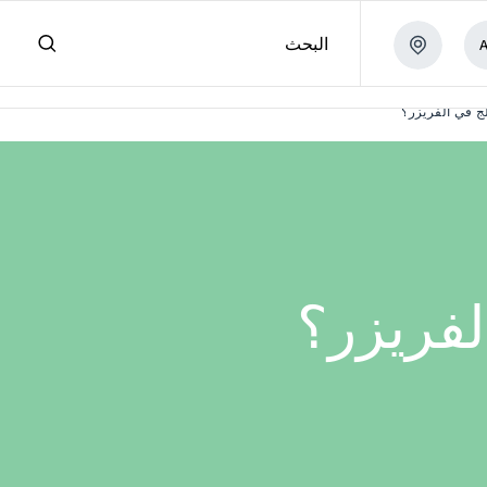
البحث
لج في الفريزر؟
لفريزر؟