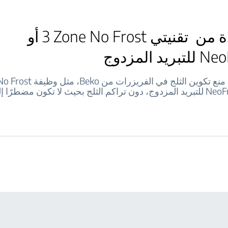
الاستفادة من تقنيتي ‎3 Zone No Frost أو
د المزدوج
تحول وظائف منع تكوين الثلج في الفريزرا
وتقنية NeoFrost™‎ للتبريد المزدوج، دون تراكم الثلج بحيث لا تكون مضطرًا 