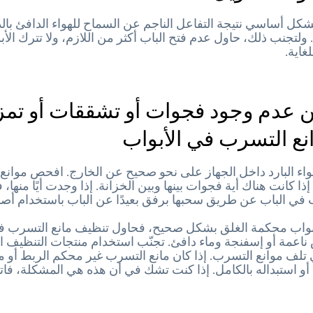
بشكل أساسي نتيجة التفاعل الناجم عن السماح للهواء الدافئ بال
. ولتجنب ذلك، حاول عدم فتح الباب أكثر من اللازم، ولا تترك الأ
غاية.
 عدم وجود فجوات أو تشققات أو تم
نع التسرب في الأبواب
اء البارد داخل الجهاز على نحو صحيح عن الخارج. افحص موان
إذا كانت هناك أية فجوات بينها وبين الخزانة. إذا وجدت أيًا منها،
 في الباب عن طريق سحبها برفق بعيدًا عن الباب باستخدام أص
لأبواب محكمة الغلق بشكل صحيح، فحاول تنظيف مانع التسرب ف
اعمة أو إسفنجة وماء دافئ. تجنّب استخدام منتجات التنظيف ال
تلف موانع التسرب. إذا كان مانع التسرب غير محكم الربط أو
 أو استبداله بالكامل. إذا كنت تشك في أن هذه هي المشكلة، فا