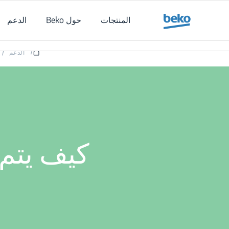
Main content starts her
المنتجات
حول Beko
الدعم
/
الدعم
/
كيف يتم 