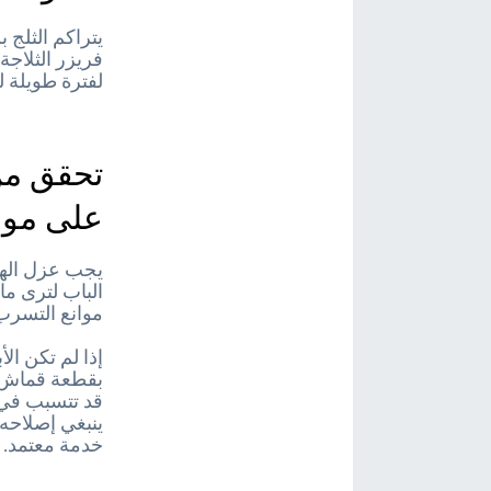
يتراكم الثلج 
فريزر الثلاجة
لفترة طويلة لل
تحقق من
على موا
يجب عزل الهو
الباب لترى ما 
موانع التسرب
إذا لم تكن ا
بقطعة قماش ن
قد تتسبب في 
ينبغي إصلاحه
خدمة معتمد.