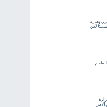
. بعبارة
يك ممتلئًا لكن
الطعام
رارة