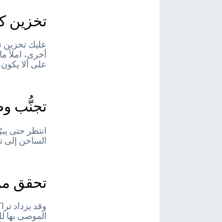
تخزين كم
عليك تخزين ن
على ألا يكون 
تجنُّب 
انتظر حتى يبر
الساخن إلى تر
تحقق من
وقد يزداد تراك
الموصى بها للفريزر هي نحو -18 درجة م