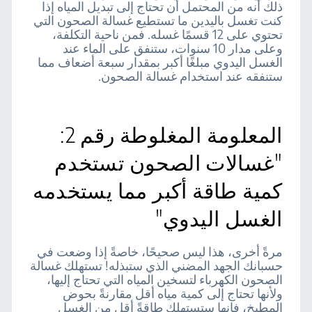
ذلك أنه من المحتمل أن تحتاج إلى تبديل المياه إذا
كنت تغسل باليدين ما تستطيع غسالة الصحون التي
تحتوي على 12 قسمًا غسله. فمن ناحية التكلفة،
وعلى مدار 10 سنوات، ستنفق على الماء عند
الغسل اليدوي مبلغًا أكبر بمقدار سبعة أضعاف مما
ستنفقه عند استخدام غسالة الصحون.
المعلومة المغلوطة رقم 2:
"غسالات الصحون تستخدم
كمية طاقة أكبر مما يستخدمه
الغسل اليدوي"
مرةً أخرى، هذا ليس صحيحًا، خاصةً إذا وضعت في
حسبانك الجهد المضني الذي ستبذله! تستهلك غسالة
الصحون الكهرباء لتسخين المياه التي تحتاج إليها،
ولأنها تحتاج إلى كمية مياه أقل مقارنةً بحوض
المطبخ، فإنها ستستهلك طاقةً أقل من الغسل