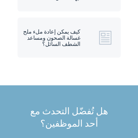
كيف يمكن إعادة ملء ملح
غسالة الصحون ومساعد
الشطف السائل؟
هل تُفضّل التحدث مع
أحد الموظفين؟