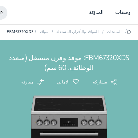
وصفات
المدوّنة
AR
/
المنتجات
/
المواقد والأفران المستقلة
/
مواقد
/
FBM67320XDS
FBM67320XDS: موقد وفرن مستقل (متعدد
الوظائف, 60 سم)
مشاركه
الاماني
مقارنه