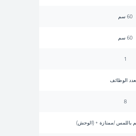
60 سم
60 سم
1
عدد الوظائف
8