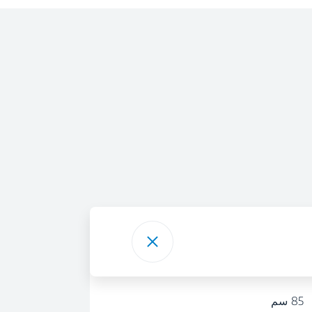
85 سم