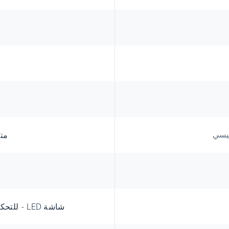
ئيسي
مت
شاشة LED - للتحكم باللمس /ممتازة + (الوحش)