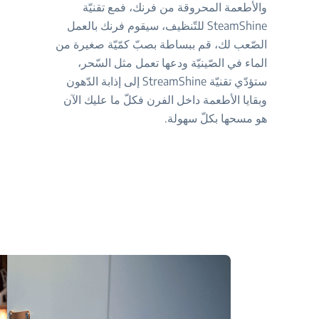
والأطعمة المحروقة من فرنك، فمع تقنيّة
SteamShine للتّنظيف، سيقوم فرنك بالعمل
الصّعب لك، قم ببساطة بصبّ كمّيّة صغيرة من
الماء في الصّينيّة ودعها تعمل مثل السّحر،
ستؤدّي تقنيّة StreamShine إلى إذابة الدّهون
وبقايا الأطعمة داخل الفرن فكلّ ما عليك الآن
هو مسحها بكلّ سهولة.