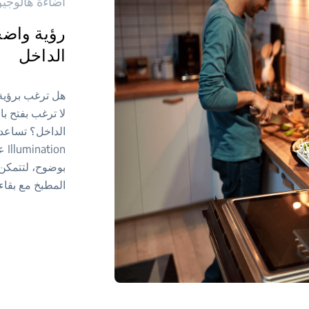
اضاءة هالوجي
رؤية واضح
الداخل
هل ترغب برؤية
لا ترغب بفتح ب
ion
بوضوح، لتتمكن
المطبخ مع بقاء 