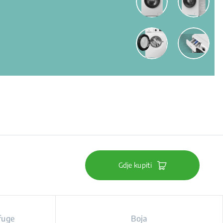
Gdje kupiti
fuge
Boja