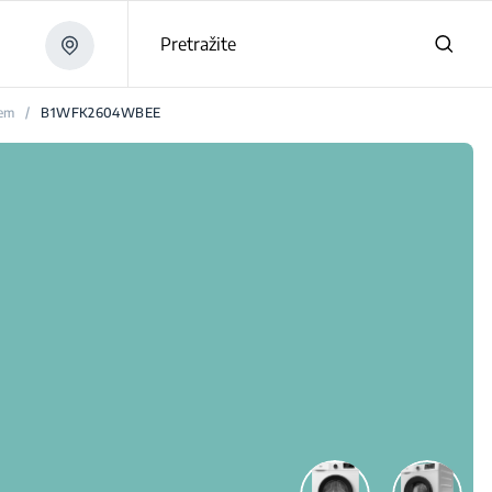
Pretražite
jem
/
B1WFK2604WBEE