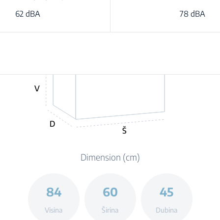
62 dBA
78 dBA
V
D
Š
Dimension (cm)
84
60
45
Visina
Širina
Dubina