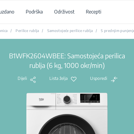
uzdano
Podrška
Održivost
Recepti
onica
/
Perilice rublja
/
Samostojeće perilice rublja
/
S prednjim punjen
B1WFK2604WBEE: Samostojeća perilica
rublja (6 kg, 1000 okr/min)
Dijeli
Lista želja
Usporedi