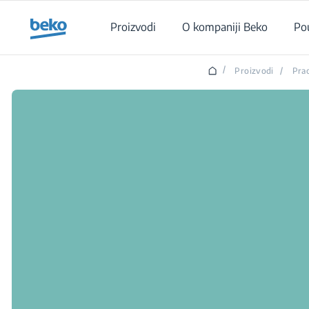
Main content starts here
Proizvodi
O kompaniji Beko
Po
/
Proizvodi
/
Pra