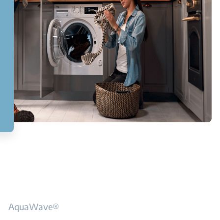
AquaWave®