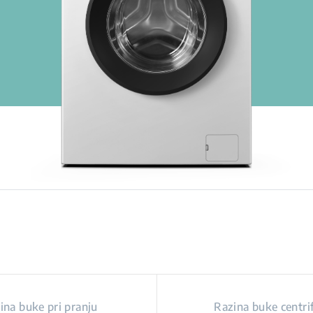
ina buke pri pranju
Razina buke centri