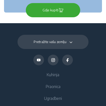
Gdje kupiti
Pretražite vašu zemlju
Kuhinja
Praonica
Hlađenje
Ugradbeni
Hladnjaci
Perilice rublja