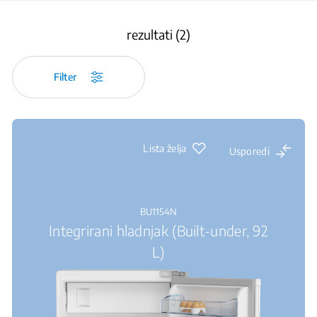
rezultati (2)
Filter
Lista želja
Usporedi
BU1154N
Integrirani hladnjak (Built-under, 92
L)