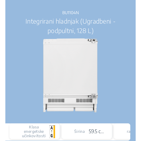
BU1104N
Integrirani hladnjak (Ugradbeni -
podpultni, 128 L)
Klasa
Tip
59.5 cm
energetske
Širina
rashla
učinkovitosti
susta