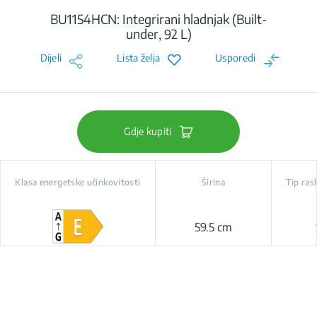
BU1154HCN: Integrirani hladnjak (Built-
under, 92 L)
Dijeli
Lista želja
Usporedi
Gdje kupiti
Klasa energetske učinkovitosti
Širina
Tip ras
59.5 cm