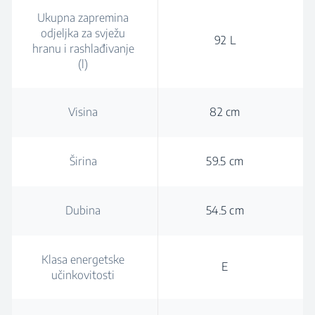
Ukupna zapremina
odjeljka za svježu
92 L
hranu i rashlađivanje
(l)
Visina
82 cm
Širina
59.5 cm
Dubina
54.5 cm
Klasa energetske
E
učinkovitosti