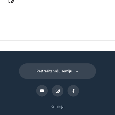
Klasa emisije zvuka
C
Maksimalna sobna
temperatura
43
neophodna za
zadovoljavajući rad
(°C)
Pretražite vašu zemlju
Dnevna potrošnja pri
0.24
temperaturi 16°C
(kWh/dnevno)
Kuhinja