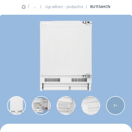
/
...
/
Ugradbeni - podpultni
/
BU1154HCN
3