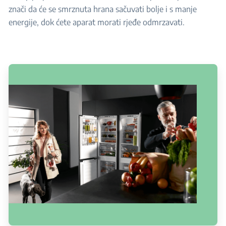
znači da će se smrznuta hrana sačuvati bolje i s manje
energije, dok ćete aparat morati rjeđe odmrzavati.