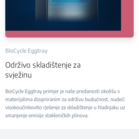
BioCycle Eggtray
Održivo skladištenje za
svježinu
BioCycle Eggtray primjer je naše predanosti okolišu s
materijalima dizajniranim za održivu budućnost, nudeći
visokoučinkovito rješenje za skladištenje u hladnjaku uz
smanjenje emisije stakleničkih plinova.