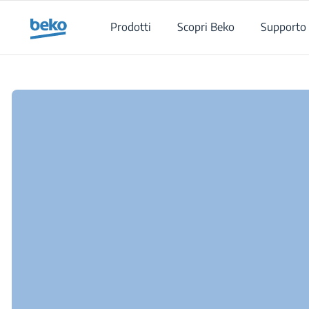
Main content starts here
Prodotti
Scopri Beko
Supporto