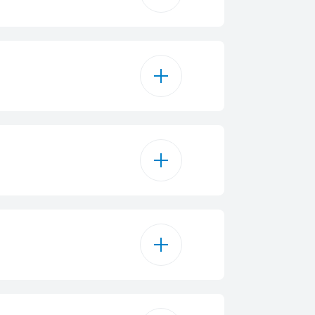
15
Cotone Pronto Stiro
o di Asciugatura
tone Asciutto Armadio
otone Extra Asciutto
pa di Calore
intetici Pronto Stiro
tetici Asciutto Armadio