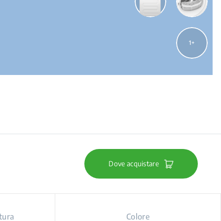
1
Dove acquistare
tura
Colore