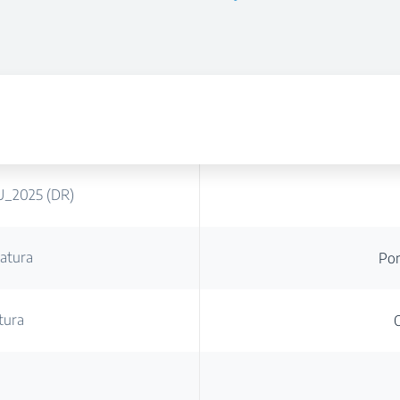
EU_2025 (DR)
gatura
Pom
tura