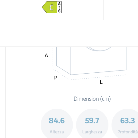
A
P
L
Dimension (cm)
84.6
59.7
63.3
Altezza
Larghezza
Profondità