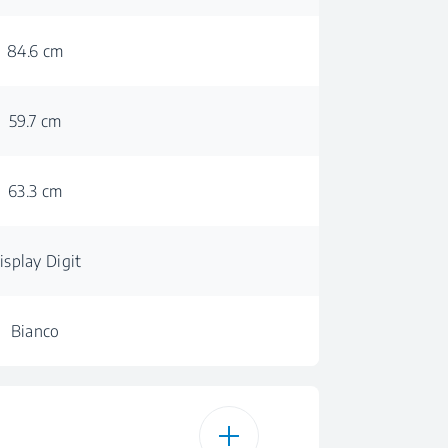
84.6 cm
59.7 cm
63.3 cm
isplay Digit
Bianco