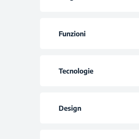
Numero di Progr
Funzioni
Programma 1
Funzione 1
Programma 2
Tecnologie
Programma 3
Tecnologia di Asciu
Design
Programma 4
Motore ProSmart™ In
Programma 5
AquaWave®