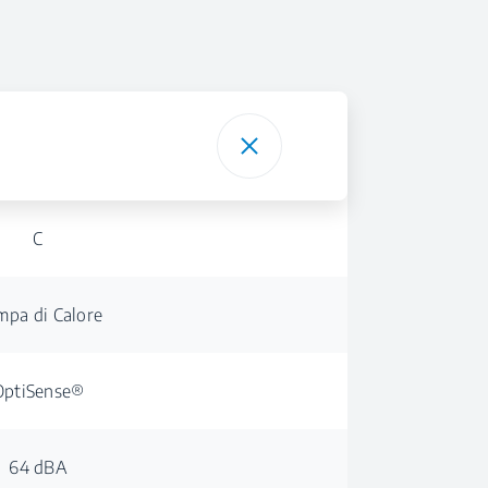
C
pa di Calore
OptiSense®
64 dBA