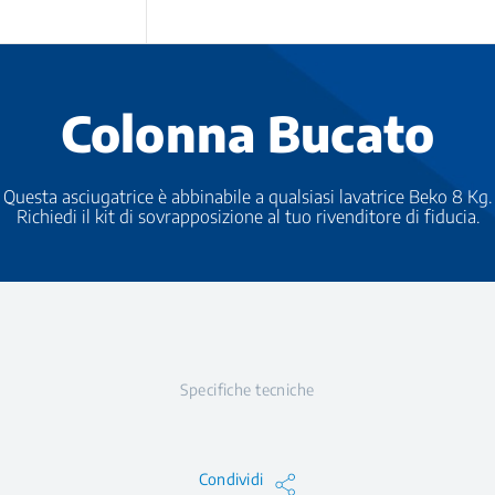
Colonna Bucato
Questa asciugatrice è abbinabile a qualsiasi lavatrice Beko 8 Kg.
Richiedi il kit di sovrapposizione al tuo rivenditore di fiducia.
Specifiche tecniche
Condividi