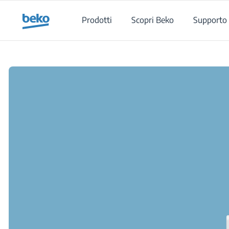
Main content starts here
Prodotti
Scopri Beko
Supporto