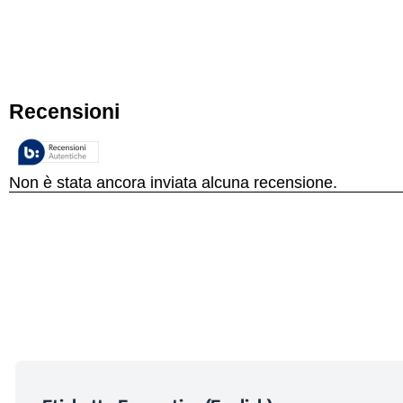
Classe di Efficienza Energetica Sta
Modalità Risparmio En
Larghezza Unità Ester
SCOP
Display LED a Col
Profondità Unità Este
Classe Climatic
Controllo Remo
Peso Unità Esterna
Voltaggio
Tipo di Filtro
Altezza Prodotto Imballato Un
Frequenza
Larghezza Prodotto Imballato U
Profondità Prodotto Imballato U