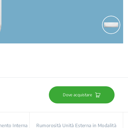
Dove acquistare
ento Interna
Rumorosità Unità Esterna in Modalità