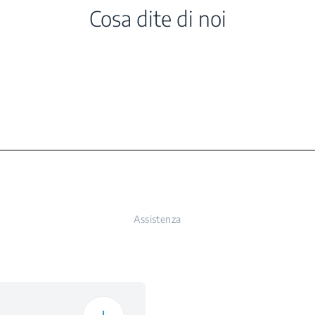
gionale Raffrescamento
Cosa dite di noi
ergetico
na (cm)
ori
rna (cm)
a
to
D
 (kg)
Filtro Lav
ità Interna (cm)
Assistenza
nità Interna (cm)
nità Interna (cm)