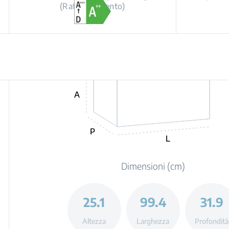
(Raffrescamento)
A
P
L
Dimensioni (cm)
25.1
99.4
31.9
Altezza
Larghezza
Profondità