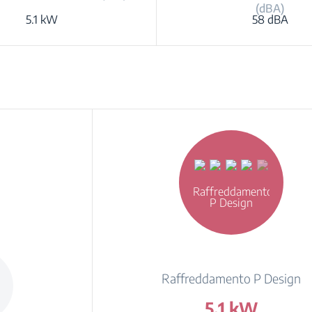
(dBA)
5.1 kW
58 dBA
Raffreddamento
P Design
Raffreddamento P Design
5.1 kW