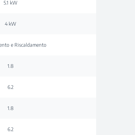
5.1 kW
4 kW
ento e Riscaldamento
1.8
6.2
1.8
6.2