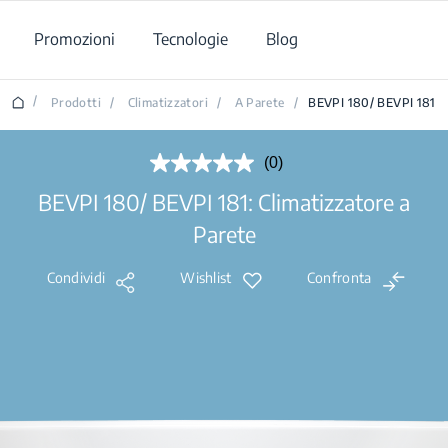
Promozioni
Tecnologie
Blog
/
Prodotti
/
Climatizzatori
/
A Parete
/
BEVPI 180/ BEVPI 181
(0)
Nessuna
valutazione.
BEVPI 180/ BEVPI 181: Climatizzatore a
Stesso
link
Parete
alla
pagina.
Condividi
Wishlist
Confronta