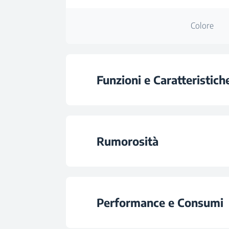
Colore
Funzioni e Caratteristich
Jet Cool
Rumorosità
Jet Heat
Rumorosità Unità Raffreddamen
Restart Automat
Performance e Consumi
Rumorosità Unità Interna in Modalit
Deumidificazion