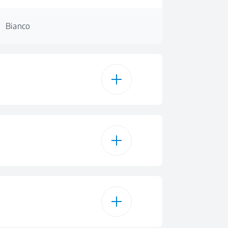
Bianco
58 dBA
58 dBA