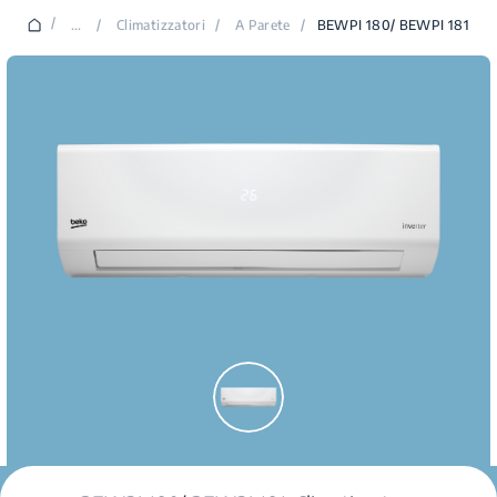
/
...
/
Climatizzatori
/
A Parete
/
BEWPI 180/ BEWPI 181