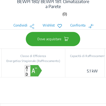
BEWPI 180/ BEWPI 181: Climatizzatore
a Parete
(0)
Nessuna
valutazione.
Stesso
Condividi
Wishlist
Confronta
link
alla
pagina.
Dove acquistare
Classe di Efficienza
Capacità di Raffrescament
Energetica Stagionale (Raffrescamento)
5.1 kW