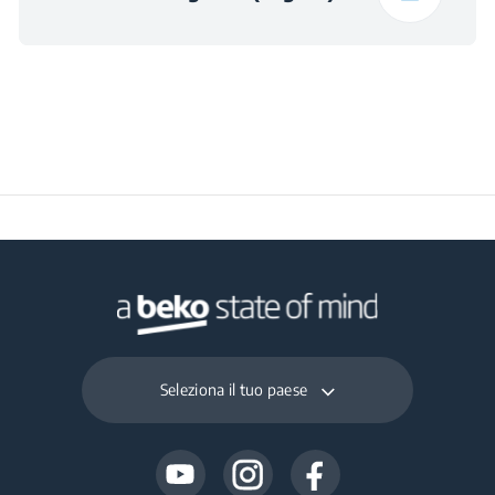
Profondità Prodotto
27 cm
Imballato Unità
Interna (cm)
Peso Prodotto
11 kg
Imballato Unità
Interna (kg)
Altezza Prodotto
55 cm
Imballato Unità
Esterna (cm)
Larghezza Prodotto
Seleziona il tuo paese
83.3 cm
Imballato Unità
Esterna (cm)