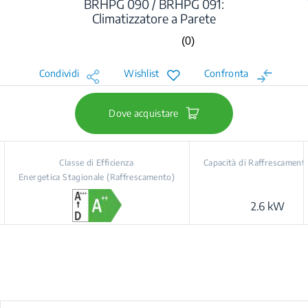
BRHPG 090 / BRHPG 091:
Climatizzatore a Parete
(0)
Nessuna
valutazione.
Stesso
Condividi
Wishlist
Confronta
link
alla
pagina.
Dove acquistare
Classe di Efficienza
Capacità di Raffrescament
Energetica Stagionale (Raffrescamento)
2.6 kW