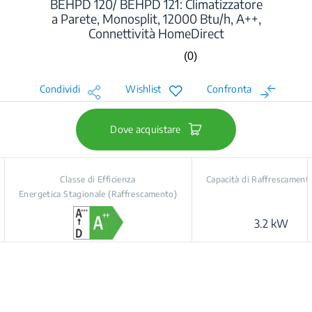
BEHPD 120/ BEHPD 121: Climatizzatore
a Parete, Monosplit, 12000 Btu/h, A++,
Connettività HomeDirect
(0)
Nessuna
valutazione.
Stesso
Condividi
Wishlist
Confronta
link
alla
pagina.
Dove acquistare
Classe di Efficienza
Capacità di Raffrescament
Energetica Stagionale (Raffrescamento)
3.2 kW