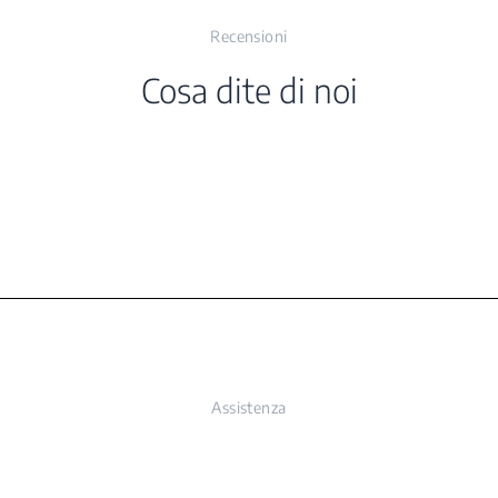
Recensioni
Cosa dite di noi
aggio
laggio
laggio
Assistenza
gio