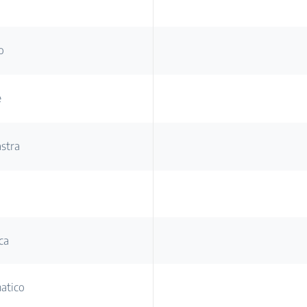
o
e
astra
ca
atico