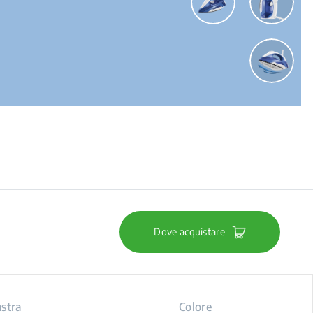
Dove acquistare
astra
Colore