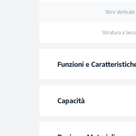
Stiro Verticale
Stiratura a Secc
Funzioni e Caratteristich
Antigoccia
Capacità
Pulizia Automati
Capacità Serbatoio de
Spegnimento Autom