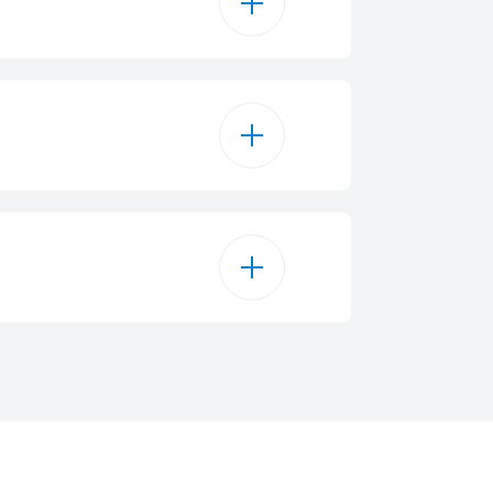
Blu
Manuale
2600 W
zia Automatica
220 - 240 V
14 cm
50 - 60 Hz
12 cm