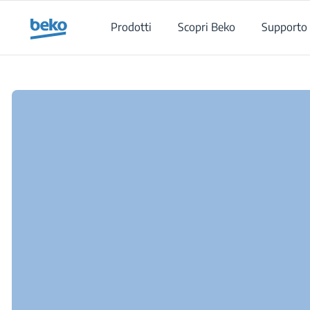
Main content starts here
Prodotti
Scopri Beko
Supporto