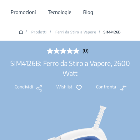
Promozioni
Tecnologie
Blog
/
Prodotti
/
Ferri da Stiro a Vapore
/
SIM4126B
(0)
Nessuna
valutazione.
SIM4126B: Ferro da Stiro a Vapore, 2600
Stesso
link
Watt
alla
pagina.
Condividi
Wishlist
Confronta