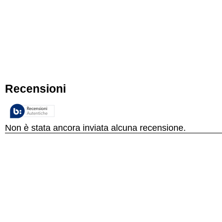
Profondità
Peso
Altezza con Imball
Larghezza con Imbal
Profondità con Imbal
Peso con Imballag