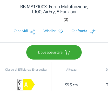
BBIMA13100X: Forno Multifunzione,
b100, AirFry, 8 Funzioni
(0)
Nessuna
valutazione.
Stesso
Condividi
Wishlist
Confronta
link
alla
pagina.
Dove acquistare
Classe di Efficienza Energetica
Altezza
D
59.5 cm