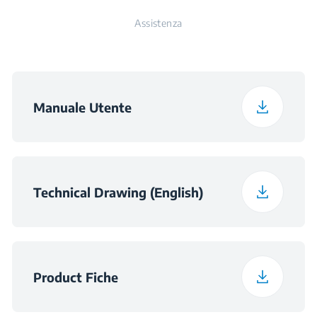
Colore
Nero
Assistenza
Profondità con
66 cm
Imballaggio
Peso con Imballaggio
30.3 kg
Manuale Utente
Dimensioni della
560×550×590
Nicchia - Cabinet
(LxPxA)
Technical Drawing (English)
Dimensioni della
560×550×600
Nicchia (LxPxA)
Product Fiche