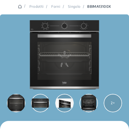
/
Prodotti
/
Forni
/
Singolo
/
BBIMA13100X
2