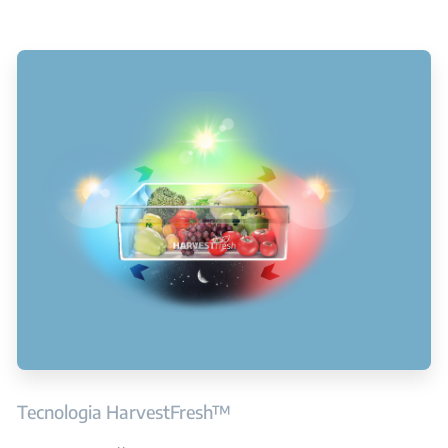
Tecnologia HarvestFresh™