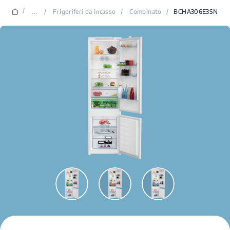
/
...
/
Frigoriferi da incasso
/
Combinato
/
BCHA306E3SN