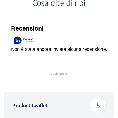
Cosa dite di noi
Imballaggio
Colore
Bianco
Classe Climatica
SN-ST
Larghezza con
57.5 cm
Imballaggio
Voltaggio
220 - 240 V
Profondità con
60 cm
Imballaggio
Frequenza
50 Hz
Peso con Imballaggio
62 kg
Classe di Rumorosità
C
Assistenza
Temperatura Massima
38°C
dell'Ambiente esterno
(°C)
Product Leaflet