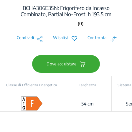
BCHA306E3SN: Frigorifero da Incasso
Combinato, Partial No-Frost, h 193.5 cm
(0)
Nessuna
valutazione.
Stesso
Condividi
Wishlist
Confronta
link
alla
pagina.
Dove acquistare
Classe di Efficienza Energetica
Larghezza
Sistema
54 cm
Se