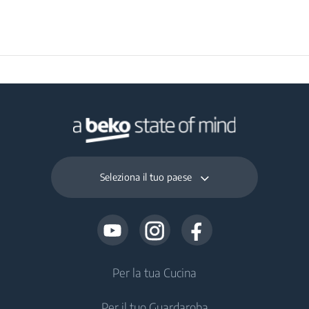
Volume Comparto
76 L
Congelatore (L)
Capacità di
Congelamento
3.5 kg
Giornaliera
(kg/giorno)
Seleziona il tuo paese
Per la tua Cucina
Per il tuo Guardaroba