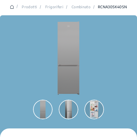
/
Prodotti
/
Frigoriferi
/
Combinato
/
RCNA305K40SN