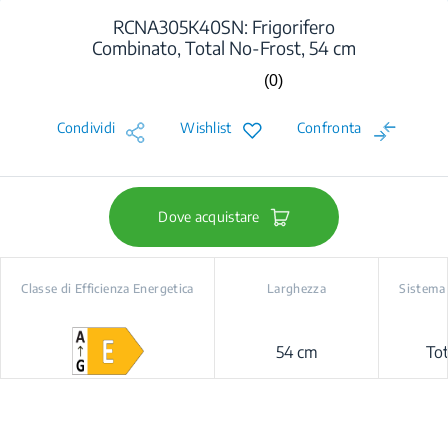
RCNA305K40SN: Frigorifero
Combinato, Total No-Frost, 54 cm
(0)
Nessuna
valutazione.
Stesso
Condividi
Wishlist
Confronta
link
alla
pagina.
Dove acquistare
Classe di Efficienza Energetica
Larghezza
Sistema
54 cm
Tot