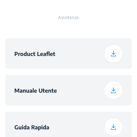
Voltaggio
220 - 240 V
Peso con Imballaggio
37.2 kg
Assistenza
Frequenza
50 Hz
Classe di Rumorosità
C
Product Leaflet
Manuale Utente
Guida Rapida