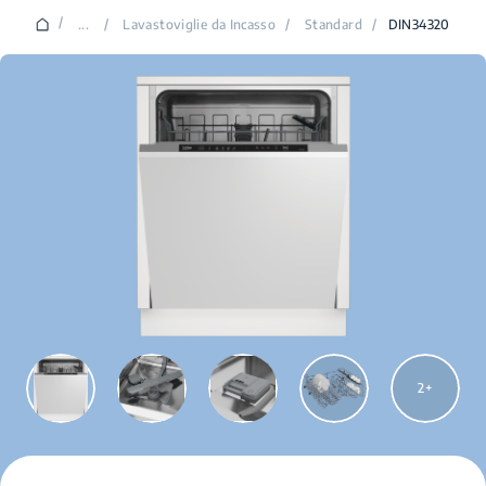
/
...
/
Lavastoviglie da Incasso
/
Standard
/
DIN34320
2