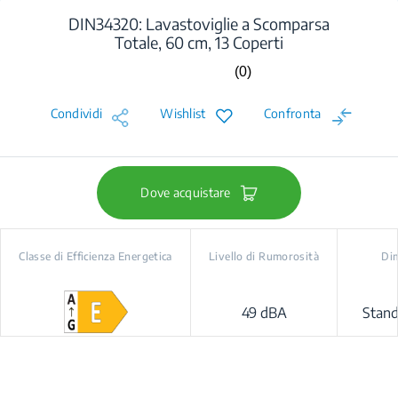
DIN34320: Lavastoviglie a Scomparsa
Totale, 60 cm, 13 Coperti
(0)
Nessuna
valutazione.
Stesso
Condividi
Wishlist
Confronta
link
alla
pagina.
Dove acquistare
Classe di Efficienza Energetica
Livello di Rumorosità
Di
49 dBA
Stan