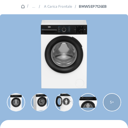
/
...
/
A Carica Frontale
/
BMWSEP7126EB
5