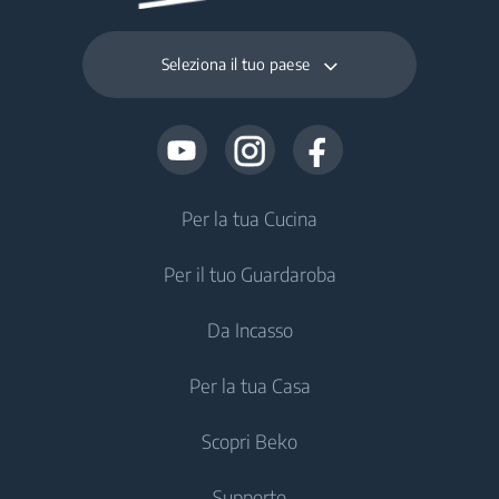
Seleziona il tuo paese
Per la tua Cucina
Per il tuo Guardaroba
Frigoriferi e Congelatori
Da Incasso
Frigoriferi Monoporta
Lavatrici
Per la tua Casa
Congelatori
Lavatrici a Libera Installazione
Frigoriferi e Congelatori
Frigoriferi
Scopri Beko
Lavatrici da Incasso
Frigoriferi Monoporta da incasso
Trattamento dell'Aria
Frigoriferi Monoporta da incasso
Lavasciuga
Supporto
Congelatori Monoporta da incasso