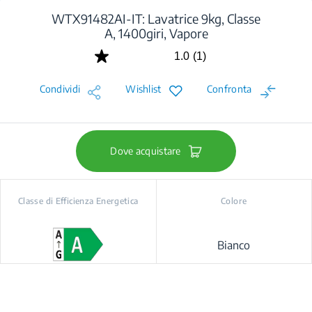
WTX91482AI-IT: Lavatrice 9kg, Classe
A, 1400giri, Vapore
1.0
(1)
Leggi
1
recensione.
Condividi
Wishlist
Confronta
Stesso
link
alla
pagina.
Dove acquistare
Classe di Efficienza Energetica
Colore
Bianco