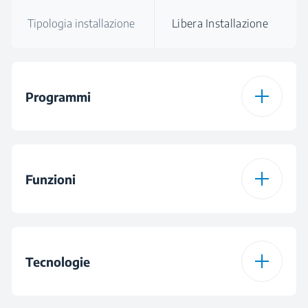
Tipologia installazione
Libera Installazione
Programmi
Numero di Programmi
15
Funzioni
Programma 1
Programma Cotone
Funzione 1
Prelavaggio
Programma 2
Eco 40-60
Tecnologie
Funzione 2
Fast+™
Programma 3
Programma Sintetici