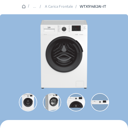
/
...
/
A Carica Frontale
/
WTX91482AI-IT