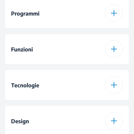
Programmi
Numero di Programmi
15
Funzioni
Programma 1
Programma Cotone
Funzione 1
Prelavaggio
Programma 2
Eco 40-60
Tecnologie
Funzione 2
Fast+™
Programma 3
Programma Sintetici
OptiSense®
Funzione 3
Pet Hair Removal
Design
Programma 4
Programma Xpress /
Super Short