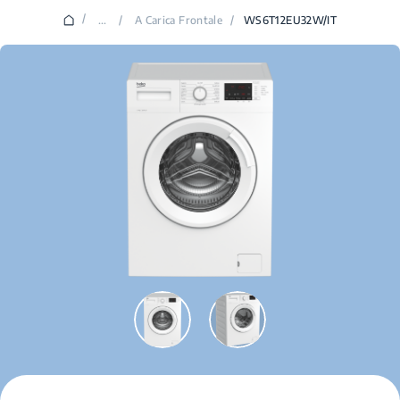
/
...
/
A Carica Frontale
/
WS6T12EU32W/IT