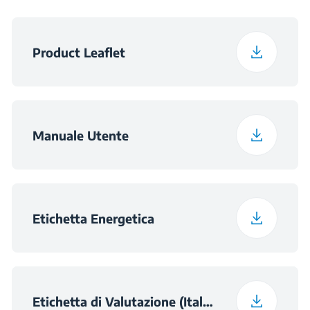
Consumo d'Acqua per
36 L
ciclo
Product Leaflet
Consumo Energetico
73 kWh
Classe di Rumorosità -
B
Manuale Utente
Centrifuga
Etichetta Energetica
Etichetta di Valutazione (Italian (Italy))