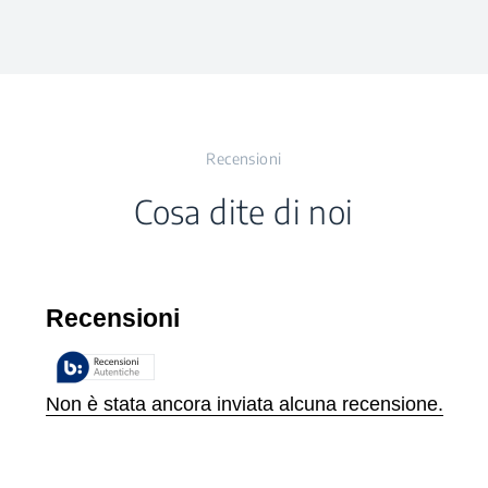
Altezza
22.5 cm
Frequenza
50 - 60 Hz
Larghezza
18 cm
Presa Elettrica
Recensioni
Profondità
16 cm
Cosa dite di noi
Peso
1.77 kg
Altezza con
27.7 cm
Imballaggio
Larghezza con
17.5 cm
Imballaggio