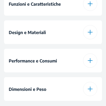
Funzioni e Caratteristiche
Sistema Lame
2
Design e Materiali
Capacità Ciotola
1000 mL
Capacità Ciotola
1000 mL
Performance e Consumi
Sistema Lame
2
Potenza
400 W
Colore
Inox
Dimensioni e Peso
Voltaggio
220 - 240 V