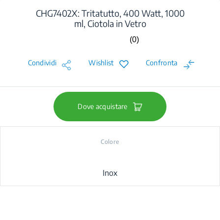
CHG7402X: Tritatutto, 400 Watt, 1000
ml, Ciotola in Vetro
(0)
Nessuna
valutazione.
Stesso
Condividi
Wishlist
Confronta
link
alla
pagina.
Dove acquistare
Colore
Inox