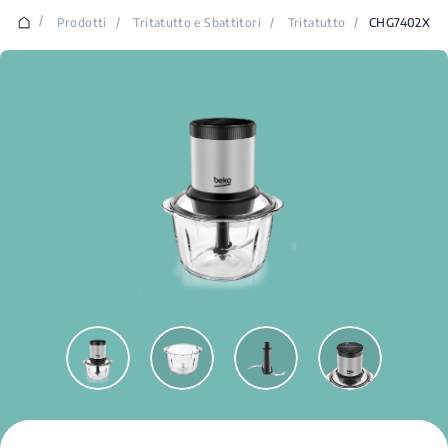
/
Prodotti
/
Tritatutto e Sbattitori
/
Tritatutto
/
CHG7402X