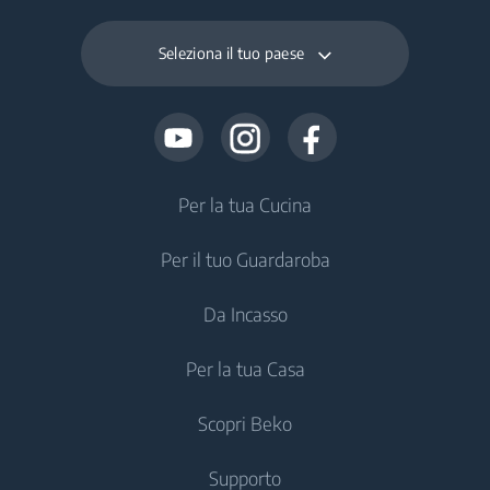
Seleziona il tuo paese
Per la tua Cucina
Per il tuo Guardaroba
Frigoriferi e Congelatori
Da Incasso
Frigoriferi Monoporta
Lavatrici
Per la tua Casa
Congelatori
Lavatrici a Libera Installazione
Frigoriferi e Congelatori
Frigoriferi
Scopri Beko
Lavatrici da Incasso
Frigoriferi Monoporta da incasso
Trattamento dell'Aria
Frigoriferi Monoporta da incasso
Lavasciuga
Supporto
Congelatori Monoporta da incasso
Climatizzatori
Congelatori da Incasso