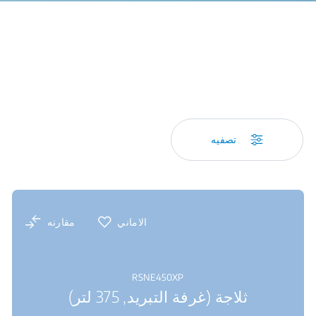
تصفيه
الاماني
مقارنه
RSNE450XP
ثلاجة (غرفة التبريد, 375 لتر)