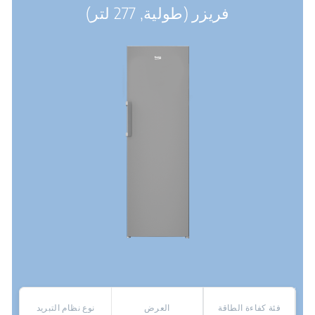
فريزر (طولية, 277 لتر)
فئة كفاءة الطاقة
العرض
نوع نظام التبريد