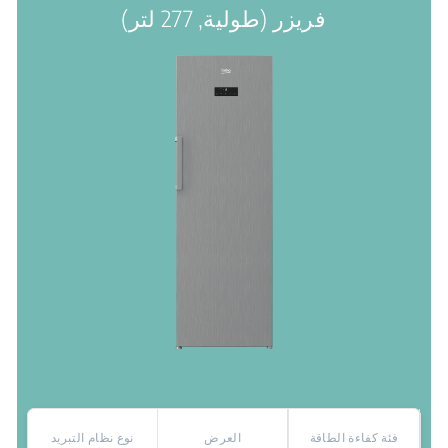
فريزر (طولية, 277 لتر)
فئة كفاءة الطاقة
العرض
نوع نظام التبريد