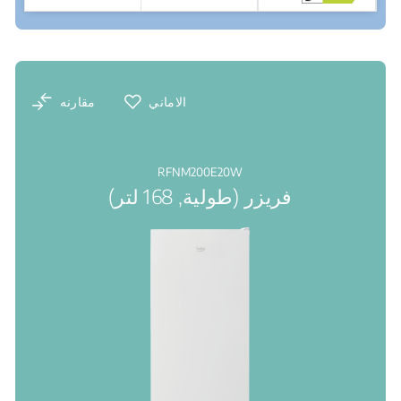
نقاط البيع
الاماني
مقارنه
RFNM200E20W
فريزر (طولية, 168 لتر)