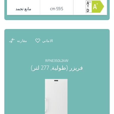
59.5 cm
مانع تجمد
نقاط البيع
الاماني
مقارنه
RFNE350L24W
فريزر (طولية, 277 لتر)