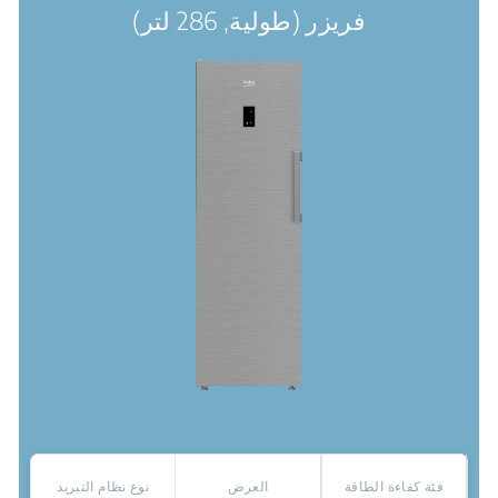
فريزر (طولية, 286 لتر)
فئة كفاءة الطاقة
العرض
نوع نظام التبريد