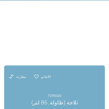
الاماني
مقارنه
TS190320
ثلاجة (طاولة, 86 لتر)