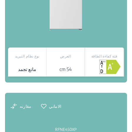
فئة كفاءة الطاقة
العرض
نوع نظام التبريد
54 cm
مانع تجمد
نقاط البيع
الاماني
مقارنه
RFNE450XP