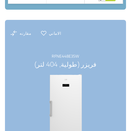
نقاط البيع
الاماني
مقارنه
RFNE448E35W
فريزر (طولية, 404 لتر)