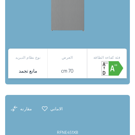
فئة كفاءة الطاقة
العرض
نوع نظام التبريد
70 cm
مانع تجمد
نقاط البيع
الاماني
مقارنه
RFNE451XB