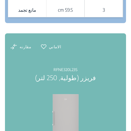
3
59.5 cm
مانع تجمد
نقاط البيع
الاماني
مقارنه
RFNE320L23S
فريزر (طولية, 250 لتر)