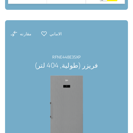
نقاط البيع
الاماني
مقارنه
RFNE448E35XP
فريزر (طولية, 404 لتر)