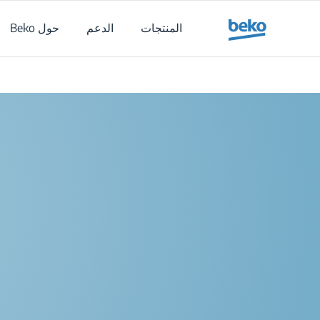
Main content starts her
المنتجات
الدعم
حول Beko