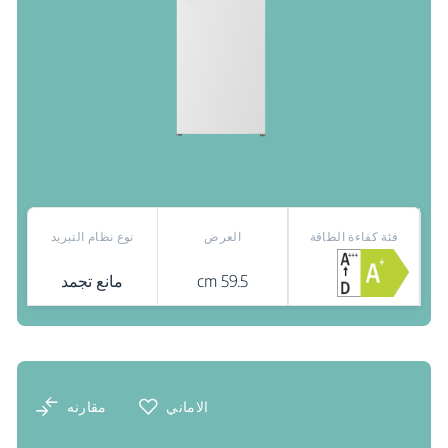
فئة كفاءة الطاقة
العرض
نوع نظام التبريد
59.5 cm
مانع تجمد
نقاط البيع
الاماني
مقارنه