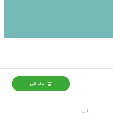
نقاط البيع
لون