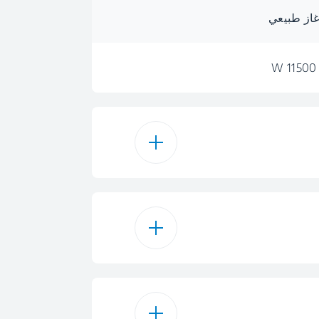
از طبيعي
11500 W
غاز
 نفطي مسال
انلس ستيل
از طبيعي