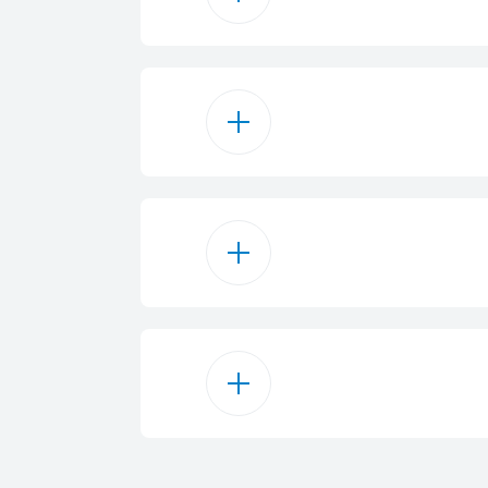
 الحديد المصبوب
انلس ستيل
شعال مدمج
كيلو واط
1 كيلو واط
كيلو واط
11500 W
كيلو واط
لت
كيلو واط
12 cm