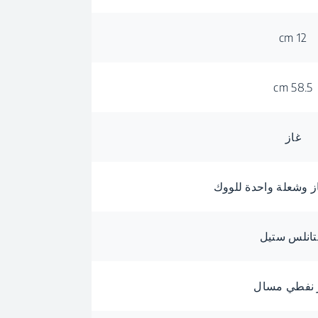
12 cm
58.5 cm
غاز
انلس ستيل
 نفطي مسال