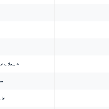
4 شعلات غاز وشعلة واحدة للووك
ست
غاز