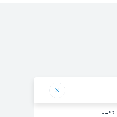
90 سم