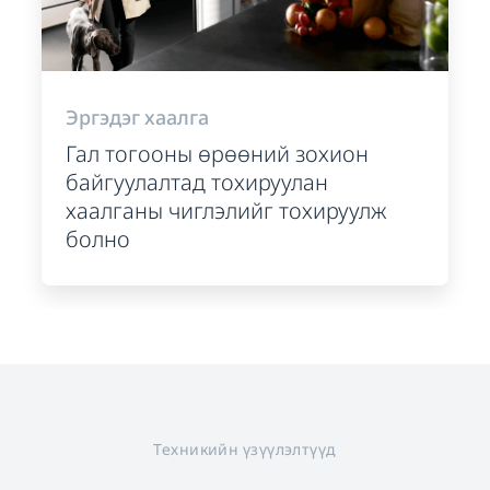
Эргэдэг хаалга
Гал тогооны өрөөний зохион
байгуулалтад тохируулан
хаалганы чиглэлийг тохируулж
болно
Техникийн үзүүлэлтүүд