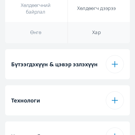
Хөлдөөгчний
Хөлдөөгч дээрээ
байрлал
Өнгө
Хар
Бүтээгдэхүүн & цэвэр эзлэхүүн
Нийт
465 L
бүтээгдэхүүний
Технологи
хэмжээ
Нийт цэвэр эзлэхүүн
406 L
ProSmart™ эсрэг
Тийм
шахагч