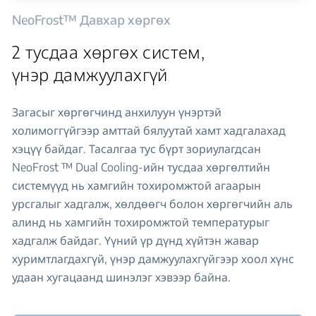
NeoFrost™ Давхар хөргөх
2 тусдаа хөргөх систем,
үнэр дамжуулахгүй
Загасыг хөргөгчинд анхилуун үнэртэй
холимоггүйгээр амттай бялуутай хамт хадгалахад
хэцүү байдаг. Тасалгаа тус бүрт зориулагдсан
NeoFrost ™ Dual Cooling-ийн тусдаа хөргөлтийн
системүүд нь хамгийн тохиромжтой агаарын
урсгалыг хадгалж, хөлдөөгч болон хөргөгчийн аль
алинд нь хамгийн тохиромжтой температурыг
хадгалж байдаг. Үүний үр дүнд хүйтэн жавар
хуримтлагдахгүй, үнэр дамжуулахгүйгээр хоол хүнс
удаан хугацаанд шинэлэг хэвээр байна.