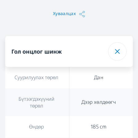
Хуваалцах
Гол онцлог шинж
Суурилуулах төрөл
Дан
Бүтээгдэхүүний
Дээр хөлдөөгч
төрөл
Өндөр
185 cm