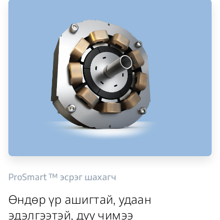
ProSmart ™ эсрэг шахагч
Өндөр үр ашигтай, удаан
эдэлгээтэй, дуу чимээ