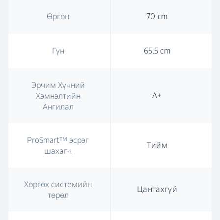
Өргөн
70 cm
Гүн
65.5 cm
Эрчим Хүчний
А+
Хэмнэлтийн
Ангилал
ProSmart™ эсрэг
Тийм
шахагч
Хөргөх системийн
Цантахгүй
төрөл