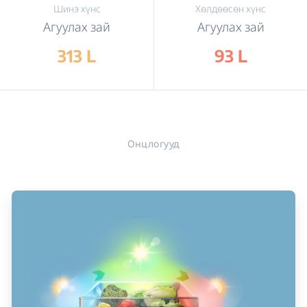
Шинэ хүнс
Хөлдөөсөн хүнс
Агуулах зай
Агуулах зай
313 L
93 L
Онцлогууд