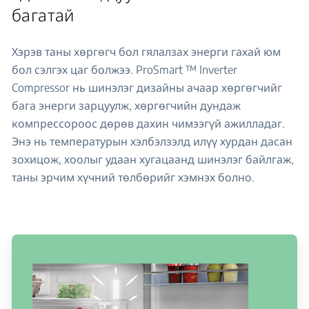
багатай
Хэрэв таны хөргөгч бол гялалзах энерги гахай юм
бол сэлгэх цаг болжээ. ProSmart ™ Inverter
Compressor нь шинэлэг дизайны ачаар хөргөгчийг
бага энерги зарцуулж, хөргөгчийн дундаж
компрессороос дөрөв дахин чимээгүй ажилладаг.
Энэ нь температурын хэлбэлзэлд илүү хурдан дасан
зохицож, хоолыг удаан хугацаанд шинэлэг байлгаж,
таны эрчим хүчний төлбөрийг хэмнэх болно.