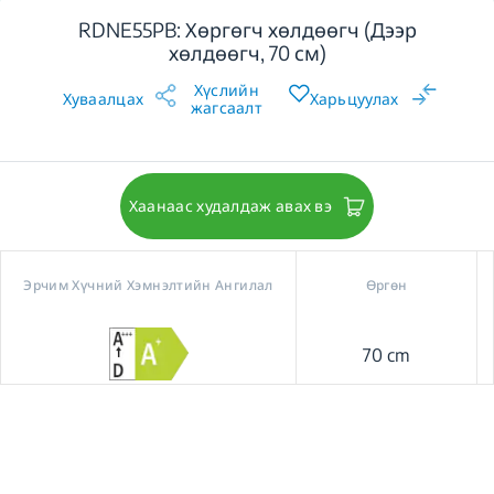
RDNE55PB: Хөргөгч хөлдөөгч (Дээр
хөлдөөгч, 70 см)
Хүслийн
Хуваалцах
Харьцуулах
жагсаалт
Хаанаас худалдаж авах вэ
Эрчим Хүчний Хэмнэлтийн Ангилал
Өргөн
70 cm