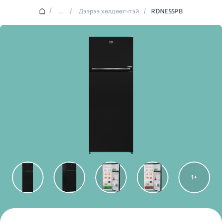
/
...
/
Дээрээ хөлдөөгчтэй
/
RDNE55PB
1