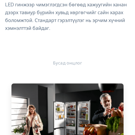
LED гинжээр чимэглэгдсэн бөгөөд хажуугийн ханан
дээрх тавиур бүрийн хувьд хөргөгчийг сайн харах
боломжтой. Стандарт гэрэлтүүлэг нь эрчим хүчний
хэмнэлттэй байдаг.
Бусад онцлог