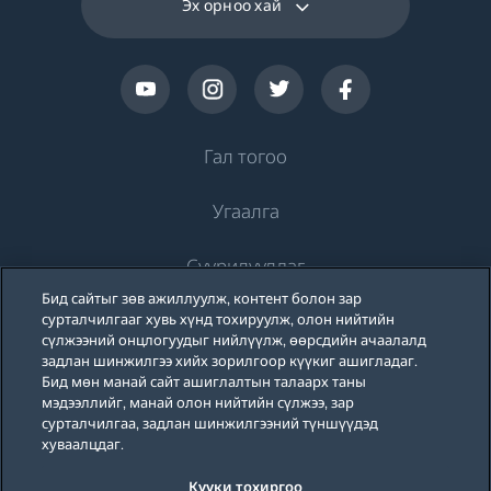
Эх орноо хай
Гал тогоо
Угаалга
Хөргөлт
Суурилуулдаг
Хөргөгч
Угаалгын машин
Бид сайтыг зөв ажиллуулж, контент болон зар
Beko-ийн тухай
Хөлдөөгч
сурталчилгааг хувь хүнд тохируулж, олон нийтийн
Угаалгын машин
Хөргөлт
сүлжээний онцлогуудыг нийлүүлж, өөрсдийн ачаалалд
Хөргөгч хөлдөөгч
задлан шинжилгээ хийх зорилгоор күүкиг ашигладаг.
Дэмжлэг
Тавилганд суурилуулдаг угаалгын машин
Бид мөн манай сайт ашиглалтын талаарх таны
Тавилганд суурилуулдаг хөргөгч
Тавилганд суурилуулдаг хөргөгч
мэдээллийг, манай олон нийтийн сүлжээ, зар
Угаалгын машин, хатаагчтай
Бидний тухай
сурталчилгаа, задлан шинжилгээний түншүүдэд
Блог
Тавилганд суурилуулдаг хөлдөөгч
Тавилганд суурилуулдаг хөлдөөгч
хуваалцдаг.
Beko Corporate
Тавилганд суурилуулдаг хосолмол хөргөгч хөлдөөгч
Угаалгын машин, хатаагчтай
Тавилганд суурилуулдаг хосолмол хөргөгч хөлдөөгч
Күүки тохиргоо