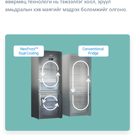
өвөрмөц технологи нь тэжээллэг хоол, эрүүл
амьдралын хэв маягийг мэдрэх боломжийг олгоно.