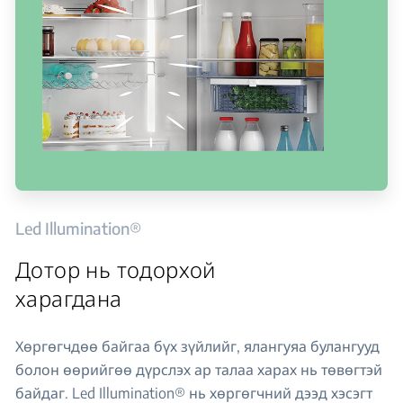
Led Illumination®
Дотор нь тодорхой
харагдана
Хөргөгчдөө байгаа бүх зүйлийг, ялангуяа булангууд
болон өөрийгөө дүрслэх ар талаа харах нь төвөгтэй
байдаг. Led Illumination® нь хөргөгчний дээд хэсэгт