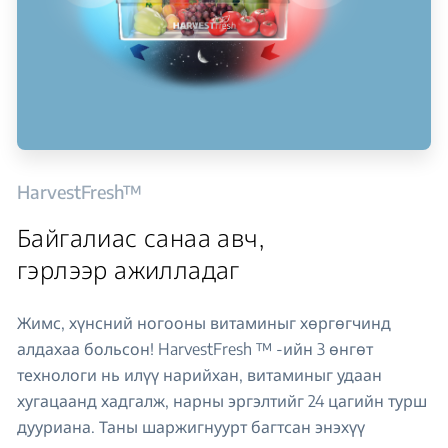
HarvestFresh™
Байгалиас санаа авч,
гэрлээр ажилладаг
Жимс, хүнсний ногооны витаминыг хөргөгчинд
алдахаа больсон! HarvestFresh ™ -ийн 3 өнгөт
технологи нь илүү нарийхан, витаминыг удаан
хугацаанд хадгалж, нарны эргэлтийг 24 цагийн турш
дууриана. Таны шаржигнуурт багтсан энэхүү