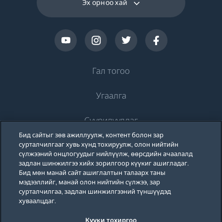
Эх орноо хай
Гал тогоо
Угаалга
Хөргөлт
Суурилуулдаг
Хөргөгч
Угаалгын машин
Бид сайтыг зөв ажиллуулж, контент болон зар
Beko-ийн тухай
Хөлдөөгч
сурталчилгааг хувь хүнд тохируулж, олон нийтийн
Угаалгын машин
Хөргөлт
сүлжээний онцлогуудыг нийлүүлж, өөрсдийн ачаалалд
Хөргөгч хөлдөөгч
задлан шинжилгээ хийх зорилгоор күүкиг ашигладаг.
Дэмжлэг
Тавилганд суурилуулдаг угаалгын машин
Бид мөн манай сайт ашиглалтын талаарх таны
Тавилганд суурилуулдаг хөргөгч
Тавилганд суурилуулдаг хөргөгч
мэдээллийг, манай олон нийтийн сүлжээ, зар
Угаалгын машин, хатаагчтай
Бидний тухай
сурталчилгаа, задлан шинжилгээний түншүүдэд
Блог
Тавилганд суурилуулдаг хөлдөөгч
Тавилганд суурилуулдаг хөлдөөгч
хуваалцдаг.
Beko Corporate
Тавилганд суурилуулдаг хосолмол хөргөгч хөлдөөгч
Угаалгын машин, хатаагчтай
Тавилганд суурилуулдаг хосолмол хөргөгч хөлдөөгч
Күүки тохиргоо