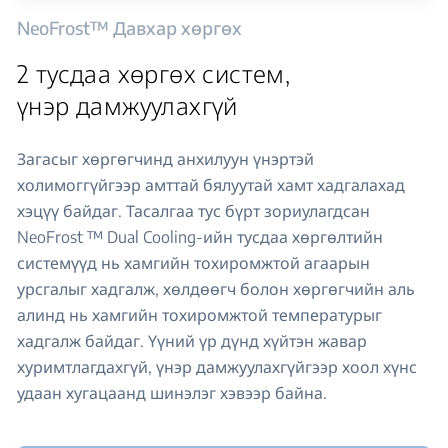
NeoFrost™ Давхар хөргөх
2 тусдаа хөргөх систем,
үнэр дамжуулахгүй
Загасыг хөргөгчинд анхилуун үнэртэй
холимоггүйгээр амттай бялуутай хамт хадгалахад
хэцүү байдаг. Тасалгаа тус бүрт зориулагдсан
NeoFrost ™ Dual Cooling-ийн тусдаа хөргөлтийн
системүүд нь хамгийн тохиромжтой агаарын
урсгалыг хадгалж, хөлдөөгч болон хөргөгчийн аль
алинд нь хамгийн тохиромжтой температурыг
хадгалж байдаг. Үүний үр дүнд хүйтэн жавар
хуримтлагдахгүй, үнэр дамжуулахгүйгээр хоол хүнс
удаан хугацаанд шинэлэг хэвээр байна.