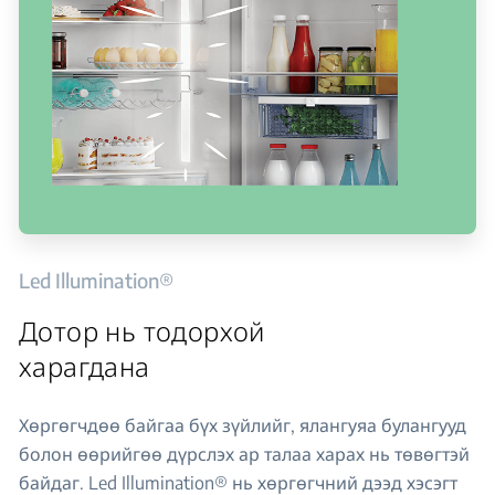
Led Illumination®
Дотор нь тодорхой
харагдана
Хөргөгчдөө байгаа бүх зүйлийг, ялангуяа булангууд
болон өөрийгөө дүрслэх ар талаа харах нь төвөгтэй
байдаг. Led Illumination® нь хөргөгчний дээд хэсэгт