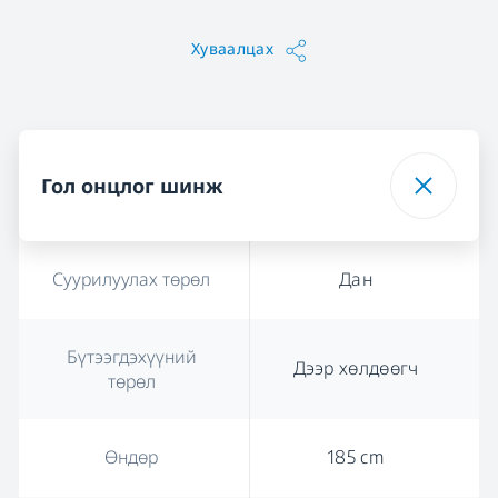
Хуваалцах
Гол онцлог шинж
Суурилуулах төрөл
Дан
Бүтээгдэхүүний
Дээр хөлдөөгч
төрөл
Өндөр
185 cm