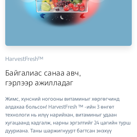
HarvestFresh™
Байгалиас санаа авч,
гэрлээр ажилладаг
Жимс, хүнсний ногооны витаминыг хөргөгчинд
алдахаа больсон! HarvestFresh ™ -ийн 3 өнгөт
технологи нь илүү нарийхан, витаминыг удаан
хугацаанд хадгалж, нарны эргэлтийг 24 цагийн турш
дууриана. Таны шаржигнуурт багтсан энэхүү