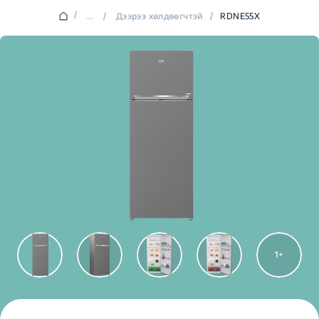
/
...
/
Дээрээ хөлдөөгчтэй
/
RDNE55X
1