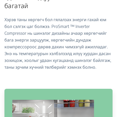
багатай
Хэрэв таны хөргөгч бол гялалзах энерги гахай юм
бол сэлгэх цаг болжээ. ProSmart ™ Inverter
Compressor нь шинэлэг дизайны ачаар хөргөгчийг
бага энерги зарцуулж, хөргөгчийн дундаж
компрессороос дөрөв дахин чимээгүй ажилладаг.
Энэ нь температурын хэлбэлзэлд илүү хурдан дасан
зохицож, хоолыг удаан хугацаанд шинэлэг байлгаж,
таны эрчим хүчний төлбөрийг хэмнэх болно.