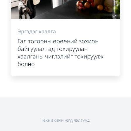
Эргэдэг хаалга
Гал тогооны өрөөний зохион
байгуулалтад тохируулан
хаалганы чиглэлийг тохируулж
болно
Техникийн үзүүлэлтүүд