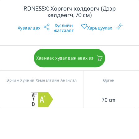
RDNE55X: Хөргөгч хөлдөөгч (Дээр
хөлдөөгч, 70 см)
Хүслийн
Хуваалцах
Харьцуулах
жагсаалт
Хаанаас худалдаж авах вэ
Эрчим Хүчний Хэмнэлтийн Ангилал
Өргөн
70 cm