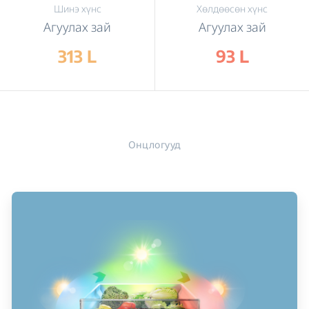
Шинэ хүнс
Хөлдөөсөн хүнс
Агуулах зай
Агуулах зай
313 L
93 L
Онцлогууд