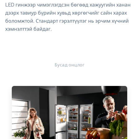
LED гинжээр чимэглэгдсэн бөгөөд хажуугийн ханан
дээрх тавиур бүрийн хувьд хөргөгчийг сайн харах
боломжтой. Стандарт гэрэлтүүлэг нь эрчим хүчний
хэмнэлттэй байдаг.
Бусад онцлог