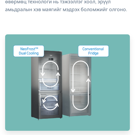
өвөрмөц технологи нь тэжээллэг хоол, эрүүл
амьдралын хэв маягийг мэдрэх боломжийг олгоно.