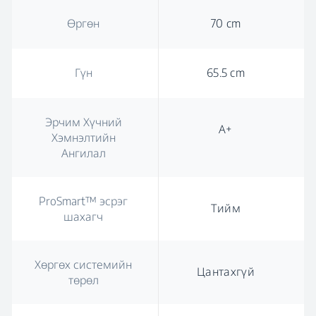
Өргөн
70 cm
Гүн
65.5 cm
Эрчим Хүчний
А+
Хэмнэлтийн
Ангилал
ProSmart™ эсрэг
Тийм
шахагч
Хөргөх системийн
Цантахгүй
төрөл