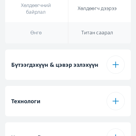
Хөлдөөгчний
Хөлдөөгч дээрээ
байрлал
Өнгө
Титан саарал
Бүтээгдэхүүн & цэвэр эзлэхүүн
Нийт
465 L
бүтээгдэхүүний
Технологи
хэмжээ
Нийт цэвэр эзлэхүүн
406 L
ProSmart™ эсрэг
Тийм
шахагч