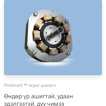
ProSmart ™ эсрэг шахагч
Өндөр үр ашигтай, удаан
эдэлгээтэй, дуу чимээ