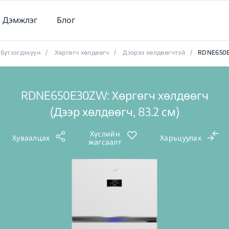
Дэмжлэг
Блог
Бүтээгдэхүүн
/
Хөргөгч хөлдөөгч
/
Дээрээ хөлдөөгчтэй
/
RDNE650
RDNE650E30ZW: Хөргөгч хөлдөөгч
(Дээр хөлдөөгч, 83.2 см)
Хүслийн
Хуваалцах
Харьцуулах
жагсаалт