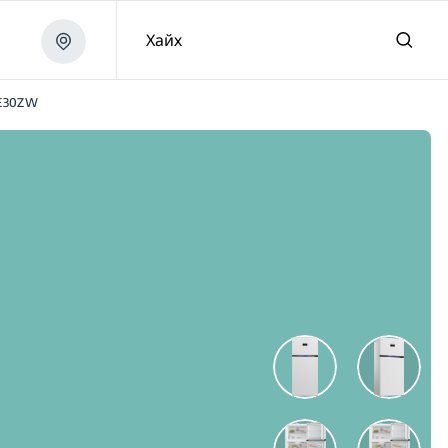
Хайх
E30ZW