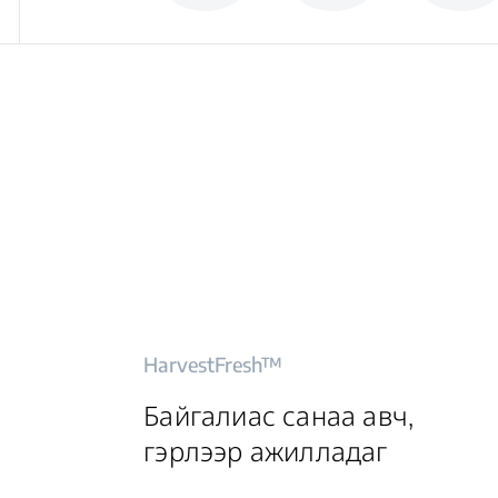
HarvestFresh™
Байгалиас санаа авч,
гэрлээр ажилладаг