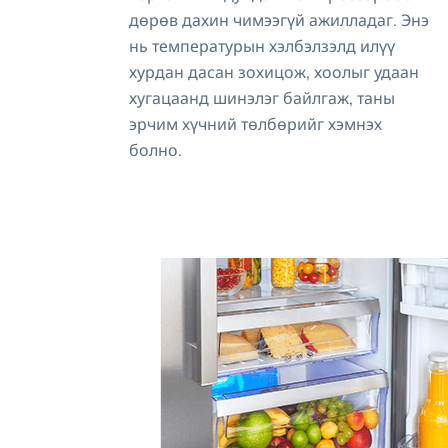
дөрөв дахин чимээгүй ажилладаг. Энэ
нь температурын хэлбэлзэлд илүү
хурдан дасан зохицож, хоолыг удаан
хугацаанд шинэлэг байлгаж, таны
эрчим хүчний төлбөрийг хэмнэх
болно.