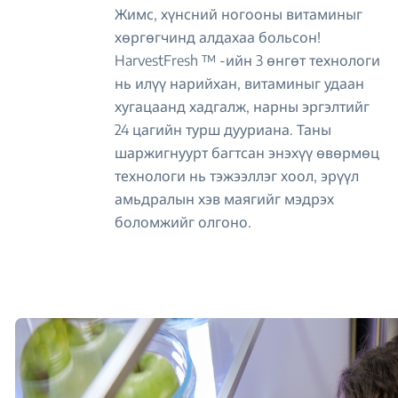
Жимс, хүнсний ногооны витаминыг
хөргөгчинд алдахаа больсон!
HarvestFresh ™ -ийн 3 өнгөт технологи
нь илүү нарийхан, витаминыг удаан
хугацаанд хадгалж, нарны эргэлтийг
24 цагийн турш дууриана. Таны
шаржигнуурт багтсан энэхүү өвөрмөц
технологи нь тэжээллэг хоол, эрүүл
амьдралын хэв маягийг мэдрэх
боломжийг олгоно.