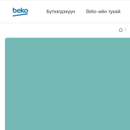
Main content starts here
Бүтээгдэхүүн
Beko-ийн тухай
/