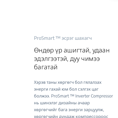
ProSmart ™ эсрэг шахагч
Өндөр үр ашигтай, удаан
эдэлгээтэй, дуу чимээ
багатай
Хэрэв таны хөргөгч бол гялалзах
энерги гахай юм бол сэлгэх цаг
болжээ. ProSmart ™ Inverter Compressor
нь шинэлэг дизайны ачаар
хөргөгчийг бага энерги зарцуулж,
хөргөгчийн дундаж компрессороос