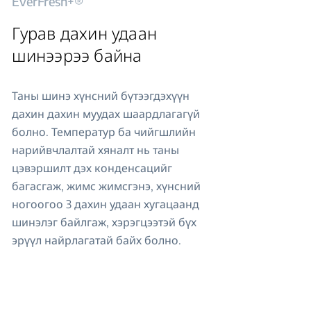
EverFresh+®
Гурав дахин удаан
шинээрээ байна
Таны шинэ хүнсний бүтээгдэхүүн
дахин дахин муудах шаардлагагүй
болно. Температур ба чийгшлийн
нарийвчлалтай хяналт нь таны
цэвэршилт дэх конденсацийг
багасгаж, жимс жимсгэнэ, хүнсний
ногоогоо 3 дахин удаан хугацаанд
шинэлэг байлгаж, хэрэгцээтэй бүх
эрүүл найрлагатай байх болно.