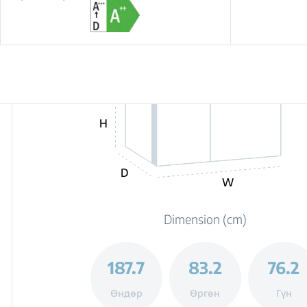
H
D
W
Dimension (cm)
187.7
83.2
76.2
Өндөр
Өргөн
Гүн