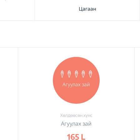
Цагаан
Агуулах зай
Хөлдөөсөн хүнс
Агуулах зай
165 L