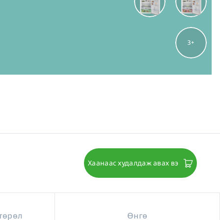
3
Хаанаас худалдаж авах вэ
төрөл
Өнгө