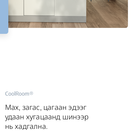
CoolRoom®
Мах, загас, цагаан эдээг
удаан хугацаанд шинээр
нь хадгална.