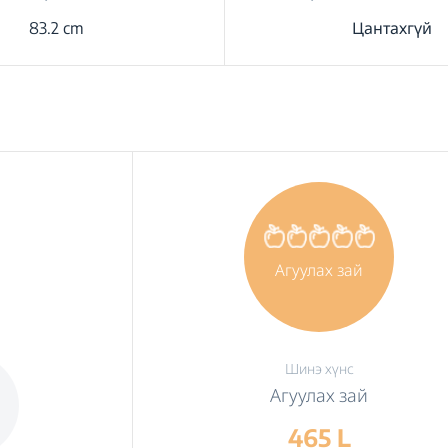
83.2 cm
Цантахгүй
Агуулах зай
Шинэ хүнс
Агуулах зай
465 L