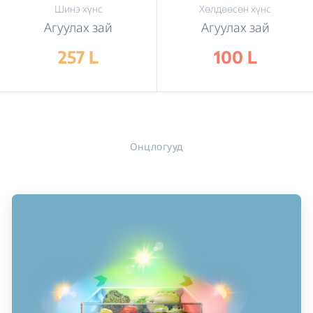
Шинэ хүнс
Хөлдөөсөн хүнс
Агуулах зай
Агуулах зай
257 L
100 L
Онцлогууд