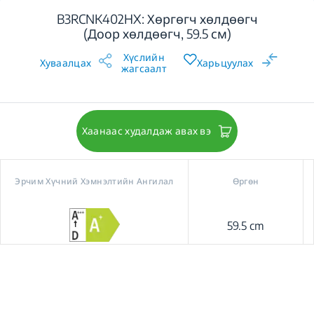
B3RCNK402HX: Хөргөгч хөлдөөгч
(Доор хөлдөөгч, 59.5 см)
Хүслийн
Хуваалцах
Харьцуулах
жагсаалт
Хаанаас худалдаж авах вэ
Эрчим Хүчний Хэмнэлтийн Ангилал
Өргөн
59.5 cm