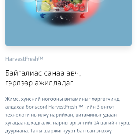
HarvestFresh™
Байгалиас санаа авч,
гэрлээр ажилладаг
Жимс, хүнсний ногооны витаминыг хөргөгчинд
алдахаа больсон! HarvestFresh ™ -ийн 3 өнгөт
технологи нь илүү нарийхан, витаминыг удаан
хугацаанд хадгалж, нарны эргэлтийг 24 цагийн турш
дууриана. Таны шаржигнуурт багтсан энэхүү