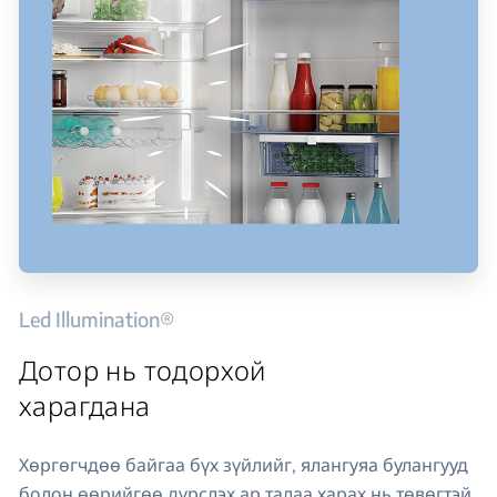
Led Illumination®
Дотор нь тодорхой
харагдана
Хөргөгчдөө байгаа бүх зүйлийг, ялангуяа булангууд
болон өөрийгөө дүрслэх ар талаа харах нь төвөгтэй