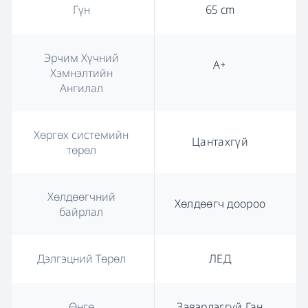
Гүн
65 cm
Эрчим Хүчний
А+
Хэмнэлтийн
Ангилал
Хөргөх системийн
Цантахгүй
төрөл
Хөлдөөгчний
Хөлдөөгч доороо
байрлал
Дэлгэцний Төрөл
ЛЕД
Өнгө
Зэвэрдэггүй Ган