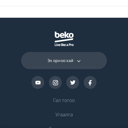
Давтамж
50 Гц
Өнгө
Зэвэрдэггүй Ган
Багласан жин
74.8 kg
Эх орноо хай
Гал тогоо
Угаалга
Хөргөлт