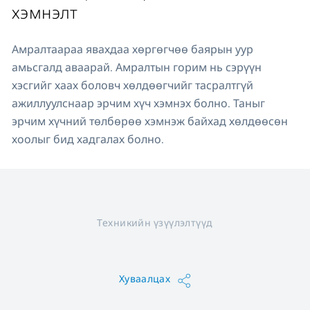
хэмнэлт
Амралтаараа явахдаа хөргөгчөө баярын уур
амьсгалд аваарай. Амралтын горим нь сэрүүн
хэсгийг хаах боловч хөлдөөгчийг тасралтгүй
ажиллуулснаар эрчим хүч хэмнэх болно. Таныг
эрчим хүчний төлбөрөө хэмнэж байхад хөлдөөсөн
хоолыг бид хадгалах болно.
Техникийн үзүүлэлтүүд
Хуваалцах