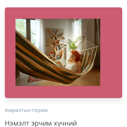
Амралтын горим
Нэмэлт эрчим хүчний