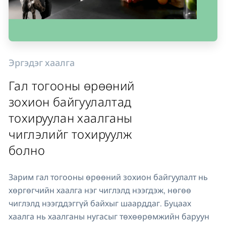
Эргэдэг хаалга
Гал тогооны өрөөний
зохион байгуулалтад
тохируулан хаалганы
чиглэлийг тохируулж
болно
Зарим гал тогооны өрөөний зохион байгуулалт нь
хөргөгчийн хаалга нэг чиглэлд нээгдэж, нөгөө
чиглэлд нээгддэггүй байхыг шаарддаг. Буцаах
хаалга нь хаалганы нугасыг төхөөрөмжийн баруун