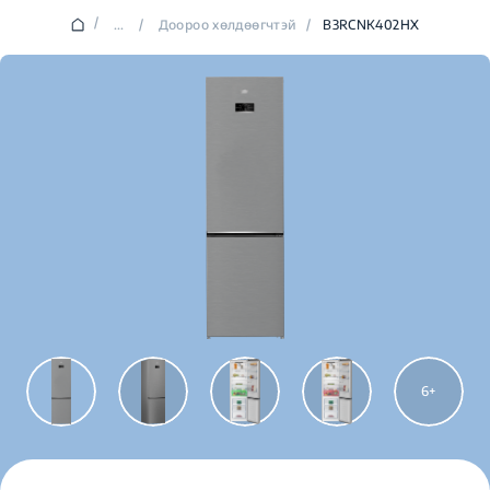
/
...
/
Доороо хөлдөөгчтэй
/
B3RCNK402HX
6