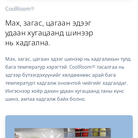
CoolRoom®
Мах, загас, цагаан эдээг
удаан хугацаанд шинээр
нь хадгална.
Мах, загас, цагаан эдээг шинээр нь хадгалахын тулд
бага температур хэрэгтэй. CoolRoom® тасалгаа нь
эдгээр бүтээгдэхүүнийг хөлдөөхөөс арай бага
температурт хадгалж оновчтой чийгийг хадгалдаг.
Ингэснээр хоёр дахин удаан хугацаанд таны хүнс
шинэ, амтаа хадгалж байх болно.