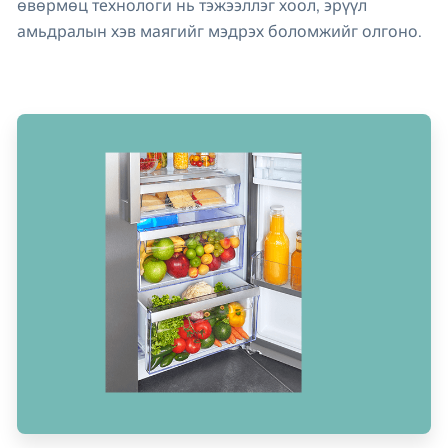
өвөрмөц технологи нь тэжээллэг хоол, эрүүл
амьдралын хэв маягийг мэдрэх боломжийг олгоно.