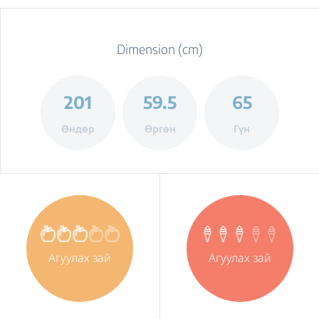
Dimension (cm)
201
59.5
65
Өндөр
Өргөн
Гүн
Агуулах зай
Агуулах зай