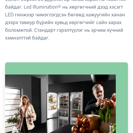
байдаг. Led Illumination® нь хөргөгчний дээд хэсэгт
LED гинжээр чимэглэгдсэн бөгөөд хажуугийн ханан
дээрх тавиур бүрийн хувьд хөргөгчийг сайн харах
боломжтой. Стандарт гэрэлтүүлэг нь эрчим хүчний
хэмнэлттэй байдаг.