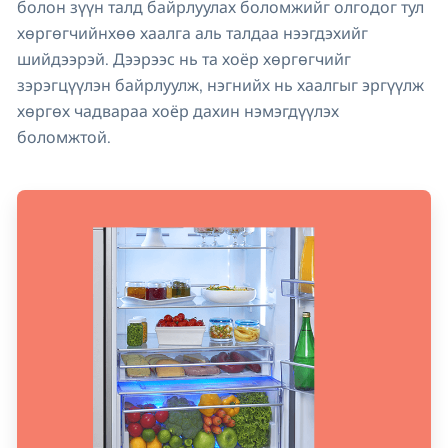
болон зүүн талд байрлуулах боломжийг олгодог тул
хөргөгчийнхөө хаалга аль талдаа нээгдэхийг
шийдээрэй. Дээрээс нь та хоёр хөргөгчийг
зэрэгцүүлэн байрлуулж, нэгнийх нь хаалгыг эргүүлж
хөргөх чадвараа хоёр дахин нэмэгдүүлэх
боломжтой.