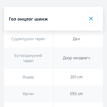
Гол онцлог шинж
Суурилуулах төрөл
Дан
Бүтээгдэхүүний
Доор хөлдөөгч
төрөл
Өндөр
201 cm
Өргөн
59.5 cm