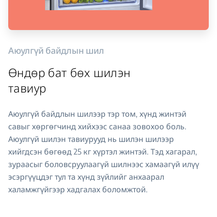
Аюулгүй байдлын шил
Өндөр бат бөх шилэн
тавиур
Аюулгүй байдлын шилээр тэр том, хүнд жинтэй
савыг хөргөгчинд хийхээс санаа зовохоо боль.
Аюулгүй шилэн тавиурууд нь шилэн шилээр
хийгдсэн бөгөөд 25 кг хүртэл жинтэй. Тэд хагарал,
зураасыг боловсруулаагүй шилнээс хамаагүй илүү
эсэргүүцдэг тул та хүнд зүйлийг анхаарал
халамжгүйгээр хадгалах боломжтой.