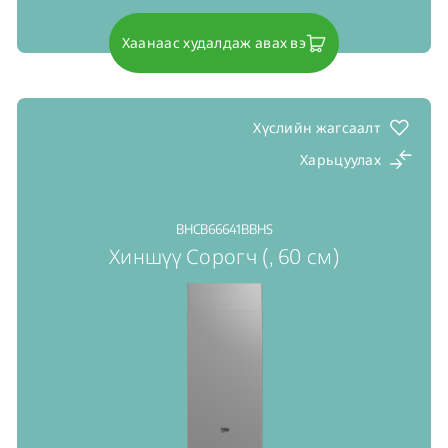
Хаанаас худалдаж авах вэ
Хүслийн жагсаалт
Харьцуулах
BHCB66641BBHS
Хиншүү Сорогч (, 60 см)