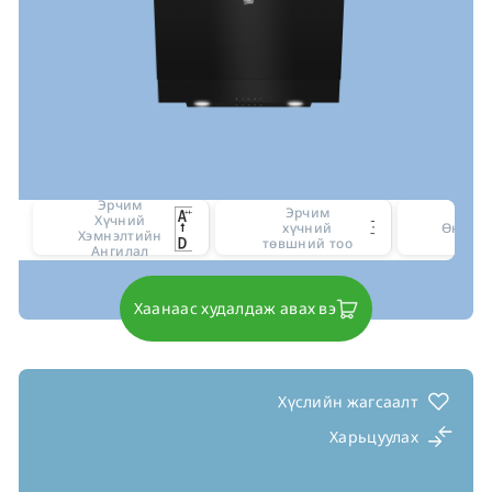
Эрчим
Эрчим
Хүчний
3
хүчний
Өнгө
Хэмнэлтийн
төвшний тоо
Ангилал
Хаанаас худалдаж авах вэ
Хүслийн жагсаалт
Харьцуулах