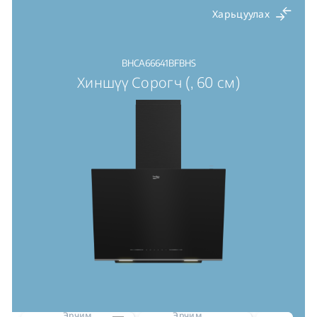
Харьцуулах
BHCA66641BFBHS
Хиншүү Сорогч (, 60 см)
Эрчим
Эрчим