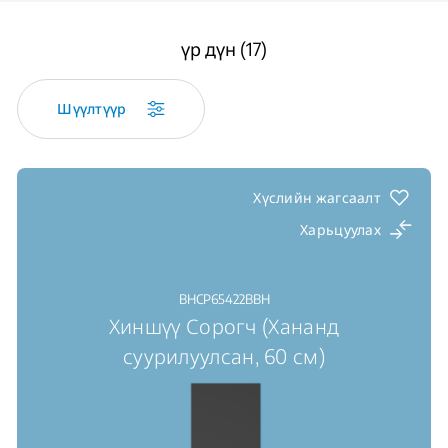
үр дүн (17)
Шүүлтүүр
Хүслийн жагсаалт
Харьцуулах
BHCP65422BBH
Хиншүү Сорогч (Хананд
суурилуулсан, 60 см)