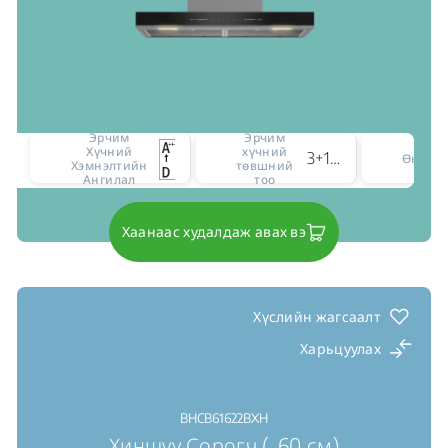
Эрчим
Эрчим
Хүчний
хүчний
3+1 intensive level
Өнгө
Хэмнэлтийн
төвшний
Ангилал
тоо
Хаанаас худалдаж авах вэ
Хүслийн жагсаалт
Харьцуулах
BHCB61622BXH
Хиншүү Сорогч (, 60 см)