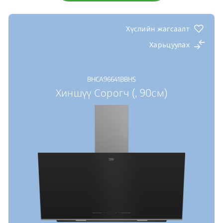
Хүслийн жагсаалт
Харьцуулах
BHCA96641BBHS
Хиншүү Сорогч (, 90см)