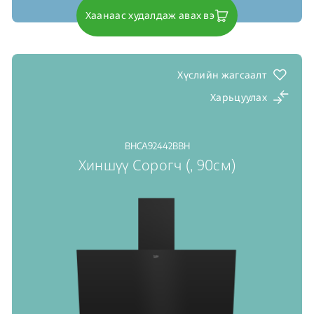
Хаанаас худалдаж авах вэ
Хүслийн жагсаалт
Харьцуулах
BHCA92442BBH
Хиншүү Сорогч (, 90см)