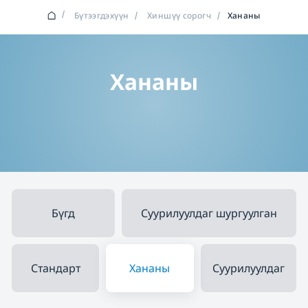
/
Бүтээгдэхүүн
/
Хиншүү сорогч
/
Хананы
Хананы
Бүгд
Суурилуулдаг шургуулган
Стандарт
Хананы
Суурилуулдаг