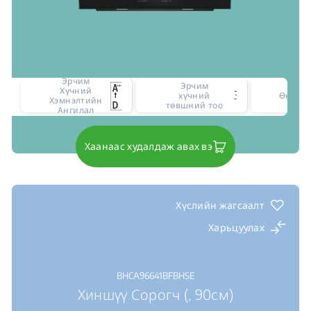
Эрчим
Эрчим
Хүчний
3
хүчний
Өнгө
Хэмнэлтийн
төвшний тоо
Ангилал
Хаанаас худалдаж авах вэ
Хүслийн жагсаалт
Харьцуулах
BHCA96641BFBHSE
Хиншүү Сорогч (, 90см)