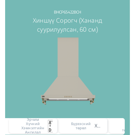
BHCP65422BCH
Хиншүү Сорогч (Хананд
суурилуулсан, 60 см)
Эрчим
Эр
Хүчний
Бүрээсний
Хананд суурилуулсан
хүч
Хэмнэлтийн
төрөл
төвшн
Ангилал