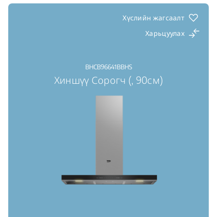
Хүслийн жагсаалт
Харьцуулах
BHCB96641BBHS
Хиншүү Сорогч (, 90см)