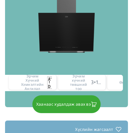
Эрчим
Эрчим
Хүчний
хүчний
3+1 intensive level
Өнгө
Хэмнэлтийн
төвшний
Ангилал
тоо
Хаанаас худалдаж авах вэ
Хүслийн жагсаалт