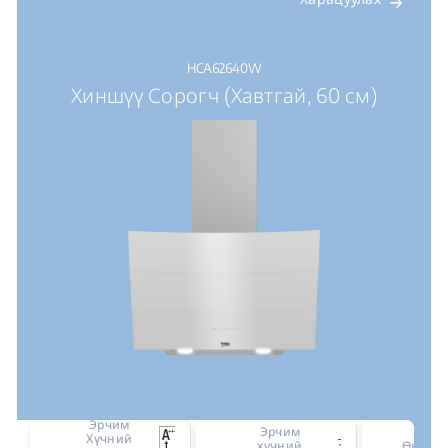
HCA62640W
Хиншүү Сорогч (Хавтгай, 60 см)
Эрчим
Эрчим
Хүчний
3
хүчний
Өнгө