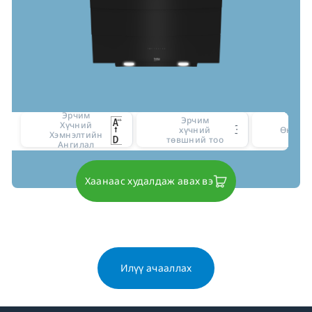
Эрчим
Эрчим
Хүчний
3
хүчний
Өнгө
Хэмнэлтийн
төвшний тоо
Ангилал
Хаанаас худалдаж авах вэ
Илүү ачааллах