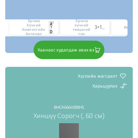
Эрчим
Эрчим
Хүчний
хүчний
3+1 intensive level
Өнгө
Хэмнэлтийн
төвшний
Ангилал
тоо
Хаанаас худалдаж авах вэ
Хүслийн жагсаалт
Харьцуулах
BHCA66641BBHS
Хиншүү Сорогч (, 60 см)