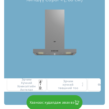
Эрчим
Эрчим
Хүчний
3
хүчний
Өнгө
Хэмнэлтийн
төвшний тоо
Ангилал
Хаанаас худалдаж авах вэ