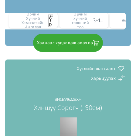
Эрчим
Эрчим
Хүчний
хүчний
3+1 intensive level
Өнгө
Хэмнэлтийн
төвшний
Ангилал
тоо
Хаанаас худалдаж авах вэ
Хүслийн жагсаалт
Харьцуулах
BHCB91622BXH
Хиншүү Сорогч (, 90см)