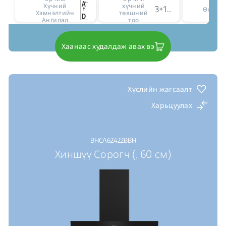
Хүчний
хүчний
3+1 intensive level
Өнгө
Хэмнэлтийн
төвшний
Ангилал
тоо
Хаанаас худалдаж авах вэ
Хүслийн жагсаалт
Харьцуулах
BHCA62422BBH
Хиншүү Сорогч (, 60 см)