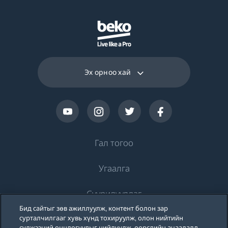
Эх орноо хай
Гал тогоо
Угаалга
Хөргөлт
Суурилуулдаг
Хөргөгч
Угаалгын машин
Бид сайтыг зөв ажиллуулж, контент болон зар
Beko-ийн тухай
Хөлдөөгч
сурталчилгааг хувь хүнд тохируулж, олон нийтийн
Угаалгын машин
Хөргөлт
сүлжээний онцлогуудыг нийлүүлж, өөрсдийн ачаалалд