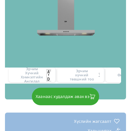
Эрчим
Эрчим
Хүчний
3
хүчний
Өнгө
Хэмнэлтийн
төвшний тоо
Ангилал
Хаанаас худалдаж авах вэ
Хүслийн жагсаалт
Харьцуулах