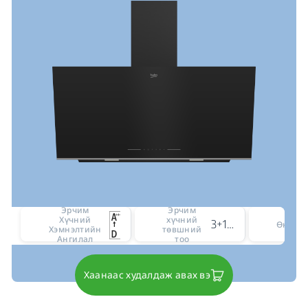
Эрчим
Эрчим
Хүчний
хүчний
3+1 intensive level
Өнгө
Хэмнэлтийн
төвшний
Ангилал
тоо
Хаанаас худалдаж авах вэ