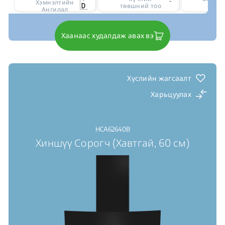
Хэмнэлтийн
төвшний тоо
Ангилал
Хаанаас худалдаж авах вэ
Хүслийн жагсаалт
Харьцуулах
HCA62640B
Хиншүү Сорогч (Хавтгай, 60 см)