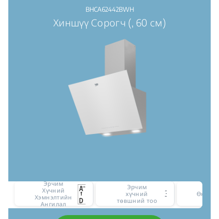
BHCA62442BWH
Хиншүү Сорогч (, 60 см)
Эрчим
Эрчим
Хүчний
3
хүчний
Өнгө
Хэмнэлтийн
төвшний тоо
Ангилал