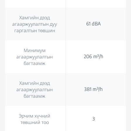
Хамгийн дээд
61 dBA
агааржуулалтын дуу
гаргалтын төвшин
Минимум
206 m³/h
агааржуулалтын
багтаамж
Хамгийн дээд
381 m³/h
агааржуулалтын
багтаамж
Эрчим хүчний
3
төвшний тоо