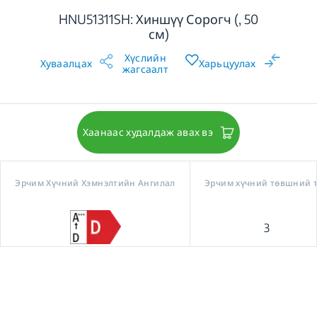
HNU51311SH: Хиншүү Сорогч (, 50
см)
Хүслийн
Хуваалцах
Харьцуулах
жагсаалт
Хаанаас худалдаж авах вэ
Эрчим Хүчний Хэмнэлтийн Ангилал
Эрчим хүчний төвшний 
3