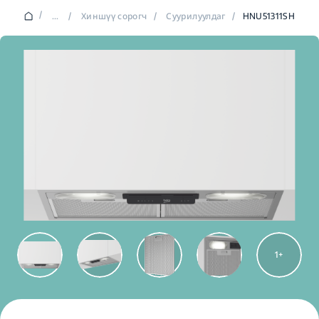
/
...
/
Хиншүү сорогч
/
Суурилуулдаг
/
HNU51311SH
1