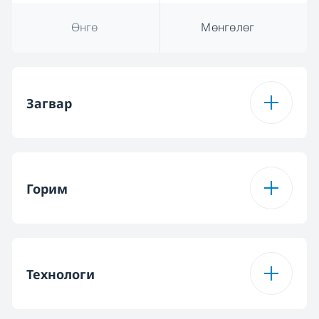
Өнгө
Мөнгөлөг
Загвар
Өнгө
Мөнгөлөг
Горим
Удирдлага
Механик
гулсагчтай
Эрчим хүчний
3
төвшний тоо
Технологи
Гэрлэлтийн төрөл
ЛЕД Illumination®