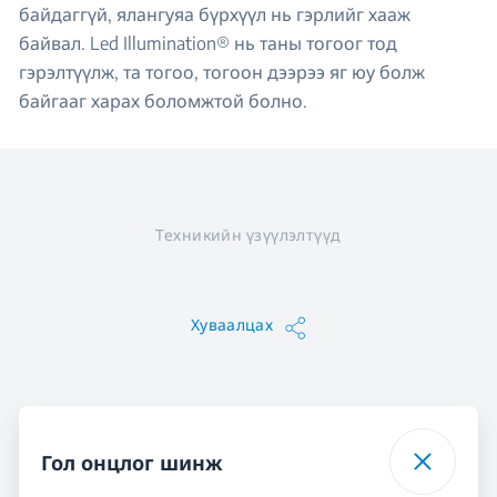
байдаггүй, ялангуяа бүрхүүл нь гэрлийг хааж
байвал. Led Illumination® нь таны тогоог тод
гэрэлтүүлж, та тогоо, тогоон дээрээ яг юу болж
байгааг харах боломжтой болно.
Техникийн үзүүлэлтүүд
Хуваалцах
Гол онцлог шинж