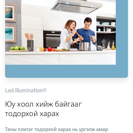
Led Illumination®
Юу хоол хийж байгааг
тодорхой харах
Таны плитаг тодорхой харах нь үргэлж амар