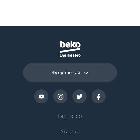
Нугалаас шүүх үр
В
дүнтэй анги
Нийт эрчим хүч
191 W
зарцуулалт
Жилийн эрчим
80.9 kWh
хүчний дундаж
Эх орноо хай
зарцуулалт (кВт/
жил)
Вольт
220 - 240 V
Гал тогоо
Давтамж
50 Гц
Угаалга
Хөргөлт