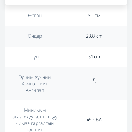
Өргөн
50 см
Өндөр
23.8 cm
Гүн
31 cm
Эрчим Хүчний
Д
Хэмнэлтийн
Ангилал
Минимум
агааржуулалтын дуу
49 dBA
чимээ гаргалтын
төвшин