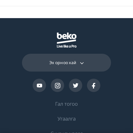
Нугалаас шүүх үр
В
дүнтэй анги
Жилийн эрчим
хүчний дундаж
78.7 kWh
зарцуулалт (кВт/
жил)
Эх орноо хай
Вольт
220 - 240 V
Давтамж
50 Гц
Гал тогоо
Угаалга
Хөргөлт