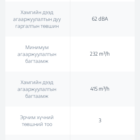
Хамгийн дээд
62 dBA
агааржуулалтын дуу
гаргалтын төвшин
Минимум
232 m³/h
агааржуулалтын
багтаамж
Хамгийн дээд
415 m³/h
агааржуулалтын
багтаамж
Эрчим хүчний
3
төвшний тоо