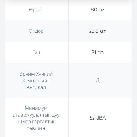
Өргөн
80 см
Өндөр
23.8 cm
Гүн
31 cm
Эрчим Хүчний
Д
Хэмнэлтийн
Ангилал
Минимум
агааржуулалтын дуу
52 dBA
чимээ гаргалтын
төвшин