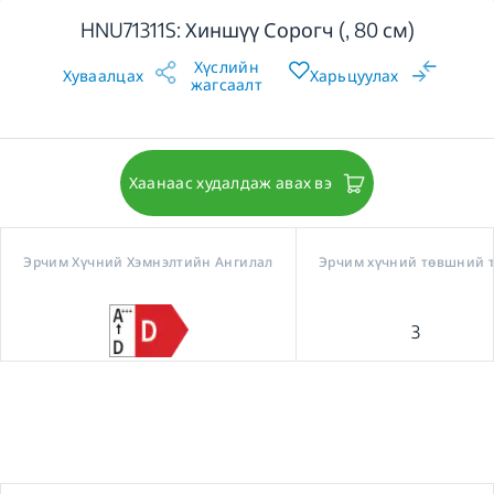
HNU71311S: Хиншүү Сорогч (, 80 см)
Хүслийн
Хуваалцах
Харьцуулах
жагсаалт
Хаанаас худалдаж авах вэ
Эрчим Хүчний Хэмнэлтийн Ангилал
Эрчим хүчний төвшний 
3