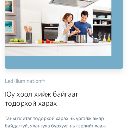
Led Illumination®
Юу хоол хийж байгааг
тодорхой харах
Таны плитаг тодорхой харах нь үргэлж амар
байдаггүй, ялангуяа бүрхүүл нь гэрлийг хааж