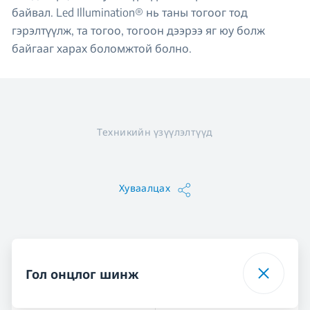
байвал. Led Illumination® нь таны тогоог тод
гэрэлтүүлж, та тогоо, тогоон дээрээ яг юу болж
байгааг харах боломжтой болно.
Техникийн үзүүлэлтүүд
Хуваалцах
Гол онцлог шинж