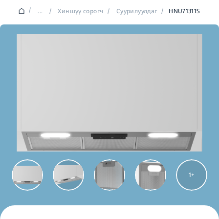
/
...
/
Хиншүү сорогч
/
Суурилуулдаг
/
HNU71311S
1