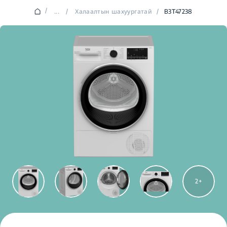
/
...
/
Халаалтын шахуургатай
/
B3T47238
2