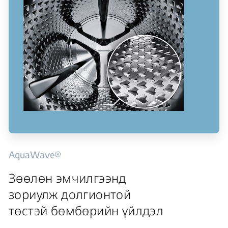
AquaWave®
Зөөлөн эмчилгээнд
зориулж долгионтой
төстэй бөмбөрийн үйлдэл