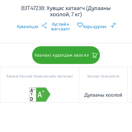
B3T47238: Хувцас хатаагч (Дулааны
хоолой, 7 кг)
Хүслийн
Хуваалцах
Харьцуулах
жагсаалт
Хаанаас худалдаж авах вэ
Эрчим Хүчний Хэмнэлтийн Ангилал
Хатаах технологи
Дулааны хоолой