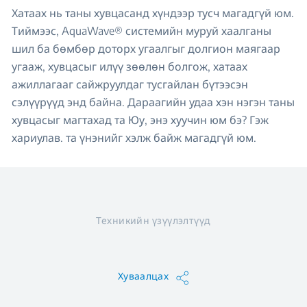
Хатаах нь таны хувцасанд хүндээр тусч магадгүй юм.
Тиймээс, AquaWave® системийн муруй хаалганы
шил ба бөмбөр доторх угаалгыг долгион маягаар
угааж, хувцасыг илүү зөөлөн болгож, хатаах
ажиллагааг сайжруулдаг тусгайлан бүтээсэн
сэлүүрүүд энд байна. Дараагийн удаа хэн нэгэн таны
хувцасыг магтахад та Юу, энэ хуучин юм бэ? Гэж
хариулав. та үнэнийг хэлж байж магадгүй юм.
Техникийн үзүүлэлтүүд
Хуваалцах