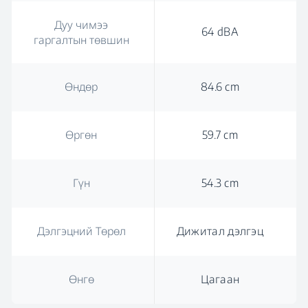
Дуу чимээ
64 dBA
гаргалтын төвшин
Өндөр
84.6 cm
Өргөн
59.7 cm
Гүн
54.3 cm
Дэлгэцний Төрөл
Дижитал дэлгэц
Өнгө
Цагаан