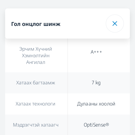
Гол онцлог шинж
Эрчим Хүчний
А+++
Хэмнэлтийн
Ангилал
Хатаах багтаамж
7 kg
Хатаах технологи
Дулааны хоолой
Мэдрэгчтэй хатаагч
OptiSense®