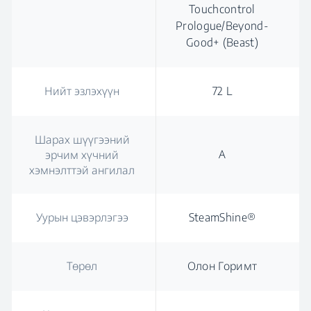
Touchcontrol
Prologue/Beyond-
Good+ (Beast)
Нийт эзлэхүүн
72 L
Шарах шүүгээний
А
эрчим хүчний
хэмнэлттэй ангилал
Уурын цэвэрлэгээ
SteamShine®
Төрөл
Олон Горимт