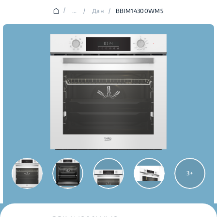
/
...
/
Дан
/
BBIM14300WMS
3