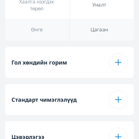
Хаалга нээгдэх
Уналт
төрөл
Өнгө
Цагаан
Гол хөндийн горим
Төрөл
Олон Горимт
Стандарт чимэглэлүүд
Ажиллах функцийн
8
дугаар
Нуугддаг буюу
Нэгдүгээр төвшин
шургуулган
Цэвэрлэгээ
Гэсгээх
Тийм