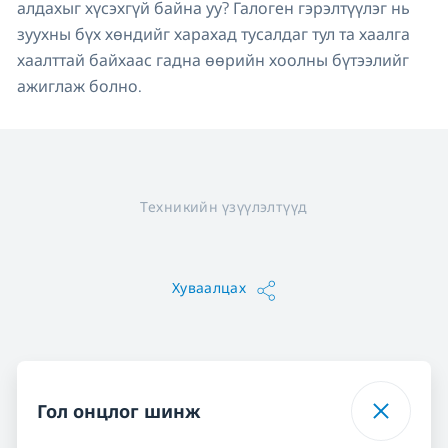
алдахыг хүсэхгүй байна уу? Галоген гэрэлтүүлэг нь
зуухны бүх хөндийг харахад тусалдаг тул та хаалга
хаалттай байхаас гадна өөрийн хоолны бүтээлийг
ажиглаж болно.
Техникийн үзүүлэлтүүд
Хуваалцах
Гол онцлог шинж