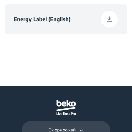
Оройн зайн хэмжээс
560×550×600
(Ө×У×Өн) (мм)
Energy Label (English)
Эх орноо хай