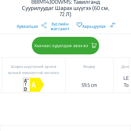
BBIM14300WMS: Тавилганд
Суурилуудаг Шарах шүүгээ (60 см,
72 Л)
Хүслийн
Хуваалцах
Харьцуулах
жагсаалт
Хаанаас худалдаж авах вэ
Шарах шүүгээний эрчим
Өндөр
Дэлг
хүчний хэмнэлттэй ангилал
LED
59.5 cm
Tou
Prolo
Goo