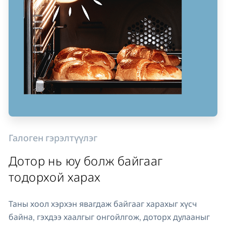
Галоген гэрэлтүүлэг
Дотор нь юу болж байгааг
тодорхой харах
Таны хоол хэрхэн явагдаж байгааг харахыг хүсч
байна, гэхдээ хаалгыг онгойлгож, доторх дулааныг