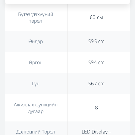
Бүтээгдэхүүний
60 см
төрөл
Өндөр
59.5 cm
Өргөн
59.4 cm
Гүн
56.7 cm
Ажиллах функцийн
8
дугаар
Дэлгэцний Төрөл
LED Display -