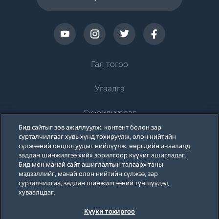
Гал тогоо
Угаалга
Хөргөлт
Суурилуулдаг
Хөргөгч
Угаалгын машин
Бид сайтыг зөв ажиллуулж, контент болон зар
Beko-ийн тухай
Хөлдөөгч
сурталчилгааг хувь хүнд тохируулж, олон нийтийн
Угаалгын машин
Хөргөлт
сүлжээний онцлогуудыг нийлүүлж, өөрсдийн ачаалалд
Хөргөгч хөлдөөгч
задлан шинжилгээ хийх зорилгоор күүкиг ашигладаг.
Дэмжлэг
Тавилганд суурилуулдаг угаалгын машин
Бид мөн манай сайт ашиглалтын талаарх таны
Тавилганд суурилуулдаг хөргөгч
Тавилганд суурилуулдаг хөргөгч
мэдээллийг, манай олон нийтийн сүлжээ, зар
Угаалгын машин, хатаагчтай
Бидний тухай
сурталчилгаа, задлан шинжилгээний түншүүдэд
Блог
Тавилганд суурилуулдаг хөлдөөгч
Тавилганд суурилуулдаг хөлдөөгч
хуваалцдаг.
Beko Corporate
Тавилганд суурилуулдаг хосолмол хөргөгч хөлдөөгч
Угаалгын машин, хатаагчтай
Тавилганд суурилуулдаг хосолмол хөргөгч хөлдөөгч
Күүки тохиргоо
Ивээн тэтгэгчид