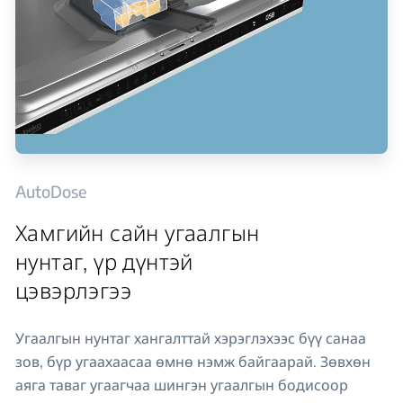
AutoDose
Хамгийн сайн угаалгын
нунтаг, үр дүнтэй
цэвэрлэгээ
Угаалгын нунтаг хангалттай хэрэглэхээс бүү санаа
зов, бүр угаахаасаа өмнө нэмж байгаарай. Зөвхөн
аяга таваг угаагчаа шингэн угаалгын бодисоор