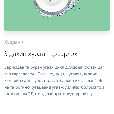
Хурдан +
3 дахин хурдан цэвэрлэх
Заримдаа та бүрэн угаах цикл дуусахыг хүлээх цаг
зав гаргадаггүй. Fast + функц нь угаах циклийг
хамгийн сайн гүйцэтгэлээр 3 дахин ихэсгэдэг *. Энэ
нь та богино хугацаанд угааж үйлчлэх боломжтой
гэсэн үг юм.* Дотоод лабораторид туршиж үзсэн.