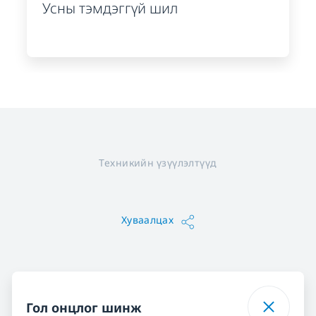
Усны тэмдэггүй шил
Техникийн үзүүлэлтүүд
Хуваалцах
Гол онцлог шинж