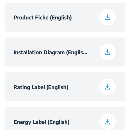
Дуу чимээ
44 dBA
гаргалтын төвшин
Багласан жин
41.8 kg
Product Fiche (English)
Шүршигчийн
3
төвшиний тоо
Installation Diagram (English (United Kingdom))
Вольт
220 - 240 V
Давтамж
50 Гц
Rating Label (English)
Energy Label (English)