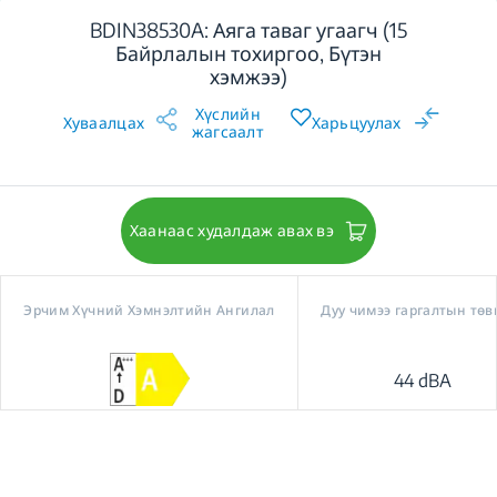
BDIN38530A: Аяга таваг угаагч (15
Байрлалын тохиргоо, Бүтэн
хэмжээ)
Хүслийн
Хуваалцах
Харьцуулах
жагсаалт
Хаанаас худалдаж авах вэ
Эрчим Хүчний Хэмнэлтийн Ангилал
Дуу чимээ гаргалтын тө
44 dBA