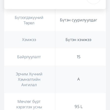
Бүтээгдэхүүний
Бүтэн суурилуулдаг
Төрөл
Хэмжээ
Бүтэн хэмжээ
Байрлуулалт
15
Эрчим Хүчний
А
Хэмнэлтийн
Ангилал
Мөчлөг бүрт
9.5 L
хэрэглэх усны