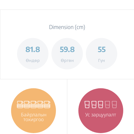
Dimension (cm)
81.8
59.8
55
Өндөр
Өргөн
Гүн
Байрлалын
Ус зарцуулалт
тохиргоо