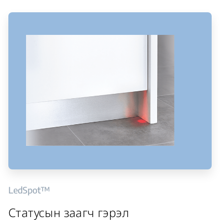
LedSpot™
Статусын заагч гэрэл