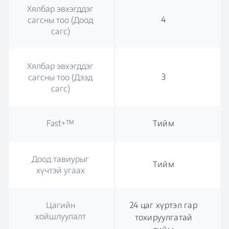
Хялбар эвхэгддэг
4
сагсны тоо (Доод
сагс)
Хялбар эвхэгддэг
3
сагсны тоо (Дээд
сагс)
Fast+™
Тийм
Доод тавиурыг
Тийм
хүчтэй угаах
Цагийн
24 цаг хүртэл гар
хойшлуулалт
тохируулгатай