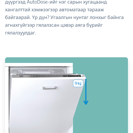
дүүргээд AutoDose-ийг нэг сарын хугацаанд
хангалттай хэмжээгээр автоматаар тарааж
байгаарай. Үр дүн? Угаалгын нунтаг лонхыг байнга
агнахгүйгээр гялалзсан цэвэр аяга бүрийг
гялалзуулдаг.