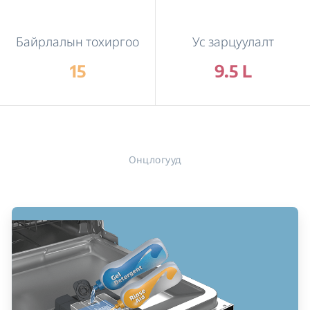
Байрлалын тохиргоо
Ус зарцуулалт
15
9.5 L
Онцлогууд