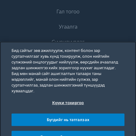
Гал тогоо
Угаалга
Хөргөлт
Суурилуулдаг
Хөргөгч
Угаалгын машин
Бид сайтыг зөв ажиллуулж, контент болон зар
Beko-ийн тухай
Хөлдөөгч
сурталчилгааг хувь хүнд тохируулж, олон нийтийн
Угаалгын машин
Хөргөлт
сүлжээний онцлогуудыг нийлүүлж, өөрсдийн ачаалалд
Хөргөгч хөлдөөгч
задлан шинжилгээ хийх зорилгоор күүкиг ашигладаг.
Дэмжлэг
Тавилганд суурилуулдаг угаалгын машин
Бид мөн манай сайт ашиглалтын талаарх таны
Тавилганд суурилуулдаг хөргөгч
Тавилганд суурилуулдаг хөргөгч
мэдээллийг, манай олон нийтийн сүлжээ, зар
Угаалгын машин, хатаагчтай
Бидний тухай
сурталчилгаа, задлан шинжилгээний түншүүдэд
Блог
Тавилганд суурилуулдаг хөлдөөгч
Тавилганд суурилуулдаг хөлдөөгч
хуваалцдаг.
Beko Corporate
Тавилганд суурилуулдаг хосолмол хөргөгч хөлдөөгч
Угаалгын машин, хатаагчтай
Тавилганд суурилуулдаг хосолмол хөргөгч хөлдөөгч
Күүки тохиргоо
Ивээн тэтгэгчид
Privacy Policy
Cookie Policy
Homewhiz
Хоол хийх зориулалттай
Хувцас хатаагч
Хоол хийх зориулалттай
© 2026 Beko
Бүгдийг нь татгалзах
Тавилганд суурилуулдаг шарах шүүгээ
Хувцас хатаагч
Плитка
Тавилганд суурилуулдаг богино долгионы зуух