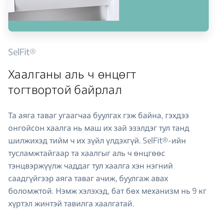
SelFit®
Хаалганы аль ч өнцөгт
тогтвортой байрлал
Та аяга таваг угаагчаа буулгах гэж байна, гэхдээ
онгойсон хаалга нь маш их зай эзэлдэг тул танд
шилжихэд тийм ч их зүйл үлдэхгүй. SelFit®-ийн
тусламжтайгаар та хаалгыг аль ч өнцгөөс
тэнцвэржүүлж чаддаг тул хаалга хэн нэгний
саадгүйгээр аяга таваг ачиж, буулгаж авах
боломжтой. Нэмж хэлэхэд, бат бөх механизм нь 9 кг
хүртэл жинтэй тавилга хаалгатай.