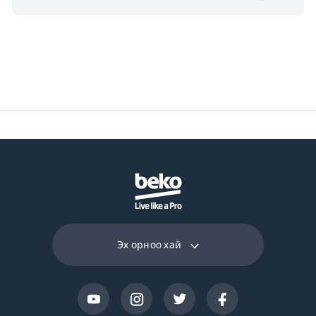
Эх орноо хай