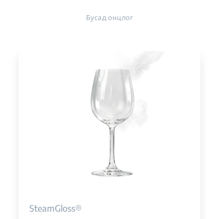
Бусад онцлог
SteamGloss®