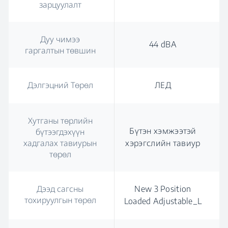
зарцуулалт
Дуу чимээ
44 dBA
гаргалтын төвшин
Дэлгэцний Төрөл
ЛЕД
Хутганы төрлийн
Бүтэн хэмжээтэй
бүтээгдэхүүн
хадгалах тавиурын
хэрэгслийн тавиур
төрөл
Дээд сагсны
New 3 Position
тохируулгын төрөл
Loaded Adjustable_L