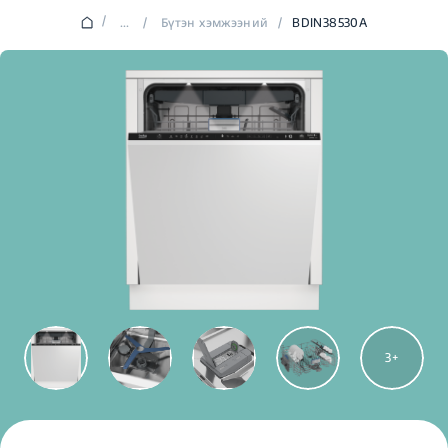
/
...
/
Бүтэн хэмжээний
/
BDIN38530A
3