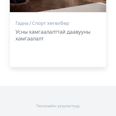
Гадна / Спорт хөтөлбөр
Усны хамгаалалттай даавууны
хамгаалалт
Техникийн үзүүлэлтүүд