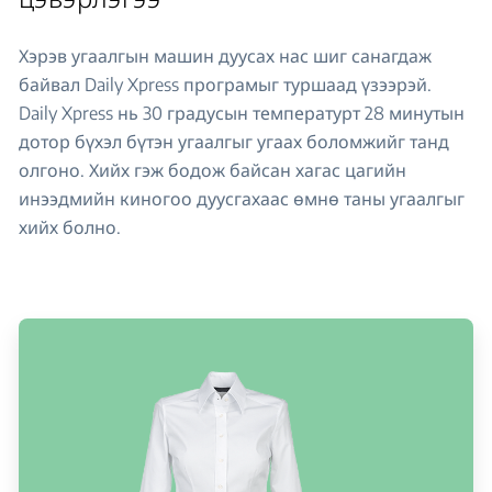
Хэрэв угаалгын машин дуусах нас шиг санагдаж
байвал Daily Xpress програмыг туршаад үзээрэй.
Daily Xpress нь 30 градусын температурт 28 минутын
дотор бүхэл бүтэн угаалгыг угаах боломжийг танд
олгоно. Хийх гэж бодож байсан хагас цагийн
инээдмийн киногоо дуусгахаас өмнө таны угаалгыг
хийх болно.