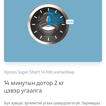
Xpress Super Short 14 Min хөтөлбөр
14 минутын дотор 2 кг
цэвэр угаалга
Бүх хувцас эрчимтэй угаах шаардлагагүй. Заримдаа