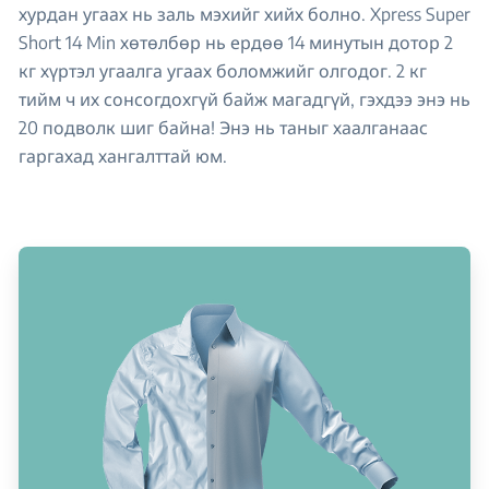
хурдан угаах нь заль мэхийг хийх болно. Xpress Super
Short 14 Min хөтөлбөр нь ердөө 14 минутын дотор 2
кг хүртэл угаалга угаах боломжийг олгодог. 2 кг
тийм ч их сонсогдохгүй байж магадгүй, гэхдээ энэ нь
20 подволк шиг байна! Энэ нь таныг хаалганаас
гаргахад хангалттай юм.