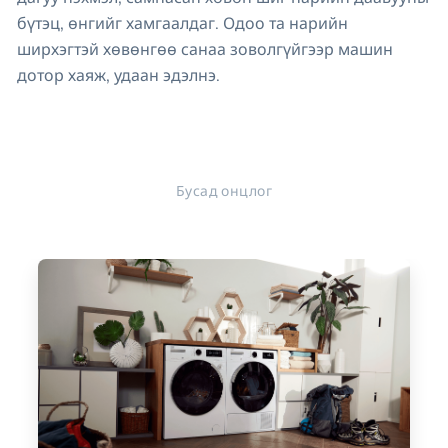
бүтэц, өнгийг хамгаалдаг. Одоо та нарийн
ширхэгтэй хөвөнгөө санаа зоволгүйгээр машин
дотор хаяж, удаан эдэлнэ.
Бусад онцлог