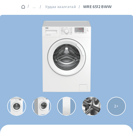
/
...
/
Урдаа хаалгатай
/
WRE 6512 BWW
2