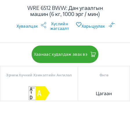
WRE 6512 BWW: Дан угаалгын
машин (6 кг, 1000 эрг / мин)
Хүслийн
Хуваалцах
Харьцуулах
жагсаалт
Хаанаас худалдаж авах вэ
Эрчим Хүчний Хэмнэлтийн Ангилал
Өнгө
Цагаан