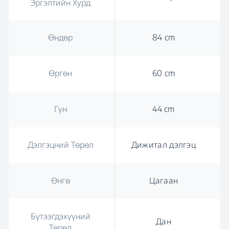
Эргэлтийн Хурд
Өндөр
84 cm
Өргөн
60 cm
Гүн
44 cm
Дэлгэцний Төрөл
Дижитал дэлгэц
Өнгө
Цагаан
Бүтээгдэхүүний
Дан
Төрөл