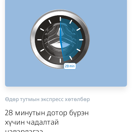
Өдөр тутмын экспресс хөтөлбөр
28 минутын дотор бүрэн
хүчин чадалтай
цэвэрлэгээ