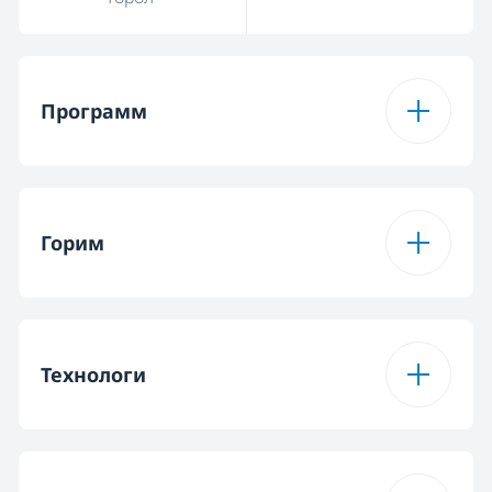
Программ
Тохиргооны Тоо
15
Горим
Тохиргоо 1
Даавуун Материал
Тохиргоо
Горим 1
Урьдчилсан
Угаалга
Технологи
Тохиргоо 2
Даавуун эко
Тохиргоо
Горим 2
Fast+™
OptiSense®
Тийм
Тохиргоо 3
Синтетик Тохиргоо