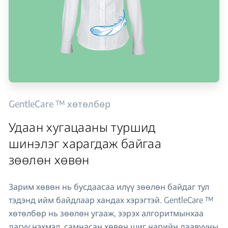
GentleCare ™ хөтөлбөр
Удаан хугацааны туршид
шинэлэг харагдаж байгаа
зөөлөн хөвөн
Зарим хөвөн нь бусдаасаа илүү зөөлөн байдаг тул
тэдэнд ийм байдлаар хандах хэрэгтэй. GentleCare ™
хөтөлбөр нь зөөлөн угааж, ээрэх алгоритмынхаа
дагуу нэхмэл, самнасан хөвөн шиг нарийн даавууны