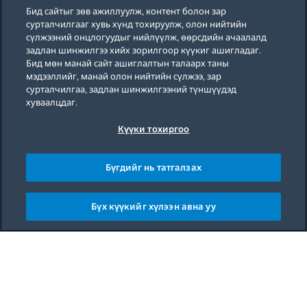
Бид сайтыг зөв ажиллуулж, контент болон зар
сурталчилгааг хувь хүнд тохируулж, олон нийтийн
сүлжээний онцлогуудыг нийлүүлж, өөрсдийн ачаалалд
задлан шинжилгээ хийх зорилгоор күүкиг ашигладаг.
Бид мөн манай сайт ашиглалтын талаарх таны
мэдээллийг, манай олон нийтийн сүлжээ, зар
сурталчилгаа, задлан шинжилгээний түншүүдэд
хуваалцдаг.
Күүки тохиргоо
Бүгдийг нь татгалзах
Бүх күүкийг хүлээн авна уу
Main content starts here
Бидний түүх 1955 оны үеэс гэр ахуйн
цахилгаан бараанууд айл өрх